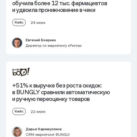
обучила более 12 тыс. фармацевтов
и
удвоила проникновение в чеки
Кейс
24 июля
Евгений Бояркин
Директор по маркетингу «Ригла»
+51% к выручке без роста скидок:
в BUNGLY сравнили автоматическую
и ручную переоценку товаров
Кейс
22 июля
Дарья Каримуллина
CRM-маркетолог BUNGLY