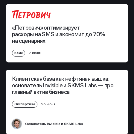
«Петрович» оптимизирует
расходы на SMS и экономит до 70%
на сценариях
Кейс
2 июля
Клиентская база как нефтяная вышка:
основатель Invisible и SKMS Labs — про
главный актив бизнеса
Экспертиза
25 июня
Основатель Invisible и SKMS Labs