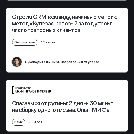
Строим CRM-команду, начиная с метрик:
метод «Купера», который за год утроил
число повторных клиентов
Экспертиза
16 июня
Руководитель CRM-направления «Купера»
Спасаемся от рутины:
2 дня → 30 минут
на сборку одного письма. Опыт МИФа
Кейс
21 июля