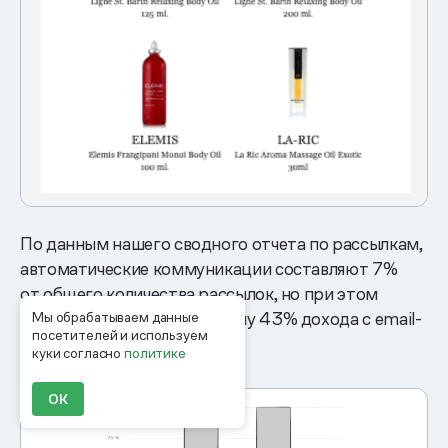
По данным нашего сводного отчета по рассылкам,
автоматические коммуникации составляют 7%
от общего количества рассылок, но при этом
приносят интернет-магазину 43% дохода с email-
Мы обрабатываем данные
посетителей и используем
канала:
куки согласно
политике
ОК