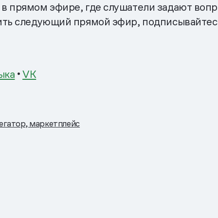
в прямом эфире, где слушатели задают воп
тить следующий прямой эфир, подписывайте
ыка
•
VK
егатор, маркетплейс