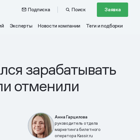
Подписка
Поиск
Заявка
ий
Эксперты
Новости компании
Теги и подборки
ился зарабатывать
кли отменили
Анна Гарцилова
руководитель отдела
маркетинга билетного
оператора Kassir.ru