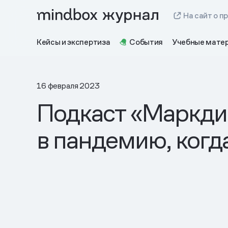
На сайт о п
Кейсы и экспертиза
События
Учебные мате
16 февраля 2023
Подкаст «Маркдир
в пандемию, когд