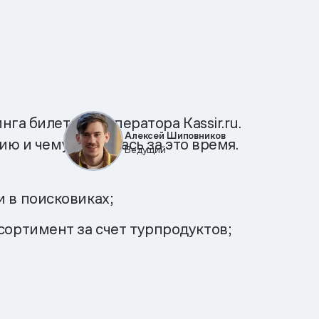
га билетного оператора Kassir.ru.
Алексей Шиповников
ю и чему научилась за это время.
Ведущий
 в поисковиках;
сортимент за счет турпродуктов;