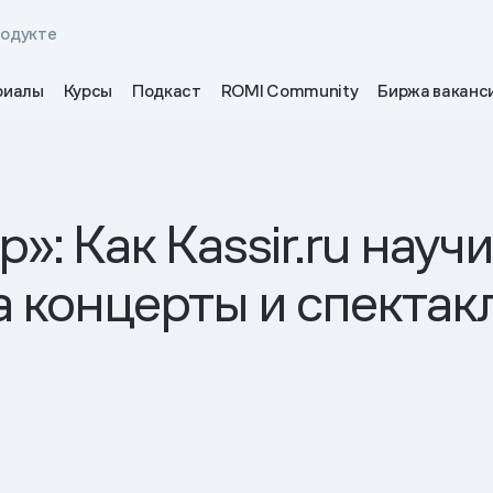
родукте
риалы
Курсы
Подкаст
ROMI Community
Биржа ваканс
»: Как Kassir.ru науч
а концерты и спекта