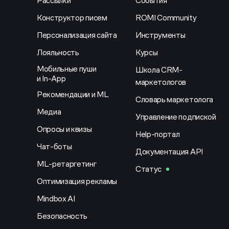
Рассылки
События
Конструктор писем
ROMI Community
Персонализация сайта
Инструменты
Лояльность
Курсы
Мобильные пуши
Школа CRM-
и In-App
маркетологов
Рекомендации и ML
Словарь маркетолога
Медиа
Управление подпиской
Опросы и квизы
Help-портал
Чат-боты
Документация API
ML-ретаргетинг
Статус
Оптимизация рекламы
Mindbox AI
Безопасность