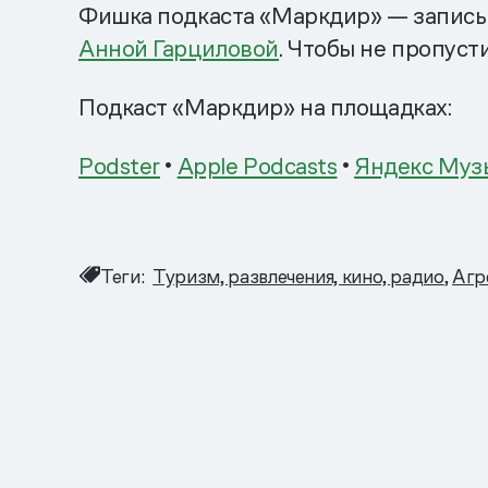
Фишка подкаста «Маркдир» — запись 
Анной Гарциловой
. Чтобы не пропус
Подкаст «Маркдир» на площадках:
Podster
•
Apple Podcasts
•
Яндекс Муз
Теги:
Туризм, развлечения, кино, радио
Агр