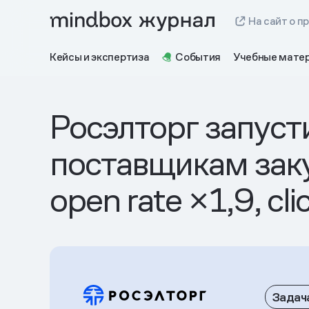
На сайт о п
Кейсы и экспертиза
События
Учебные мате
Росэлторг запуст
поставщикам заку
open rate ×1,9, cli
Задач