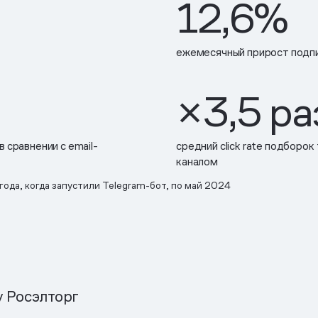
12,6%
ежемесячный прирост подпи
×3,5 р
 сравнении с email-
средний click rate подборок
каналом
ода, когда запустили Telegram-бот, по май 2024
у Росэлторг