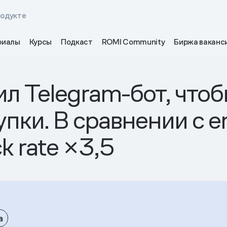
родукте
риалы
Курсы
Подкаст
ROMI Community
Биржа ваканс
ил Telegram-бот, что
пки. В сравнении с e
ck rate ×3,5
а