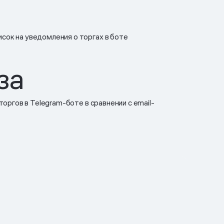
сок на уведомления о торгах в боте
аза
 торгов в Telegram-боте в сравнении с email-