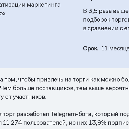
атизации маркетинга
В 3,5 раза выше 
ox
подборок торгов
в сравнении с e
Срок.
11 месяц
 том, чтобы привлечь на торги как можно бо
ем больше поставщиков, тем выше вероятност
у от участников.
торг разработал Telegram-бота, который по
л 11 274 пользователей, из них 13,9% подпис