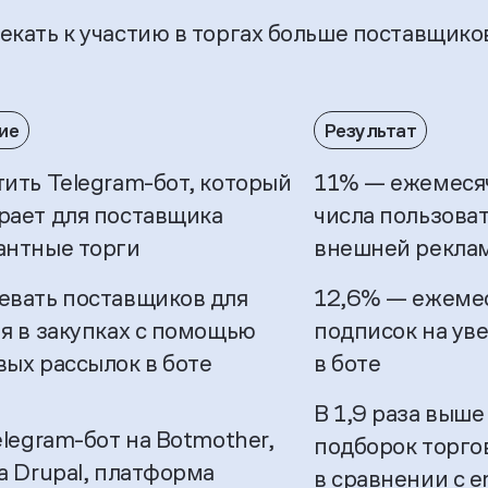
екать к участию в торгах больше поставщико
ие
Результат
тить Telegram-бот, который
11% — ежемеся
рает для поставщика
числа пользоват
антные торги
внешней рекла
евать поставщиков для
12,6% — ежеме
ия в закупках с помощью
подписок на ув
вых рассылок в боте
в боте
В 1,9 раза выше
legram-бот на Botmother,
подборок торгов
а Drupal, платформа
в сравнении с e