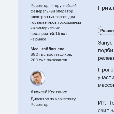
Росэлторг
— крупнейший
Привл
федеральный оператор
электронных торгов для
госзаказчиков, госкомпаний
и коммерческих
Решен
предприятий. 15 лет
на рынке
Запус
Масштаб бизнеса.
подби
680 тыс. поставщиков,
релев
280 тыс. заказчиков
Прогр
участ
массо
Алексей Костенко
Директор по маркетингу
ИТ.
Te
Росэлторг
сайт н