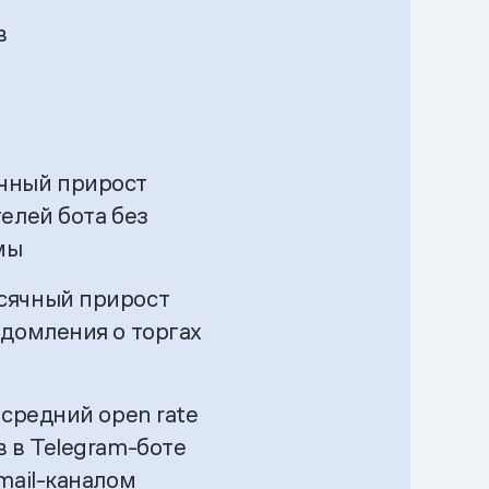
в
чный прирост
елей бота без
мы
сячный прирост
едомления о торгах
 средний open rate
 в Telegram-боте
mail-каналом