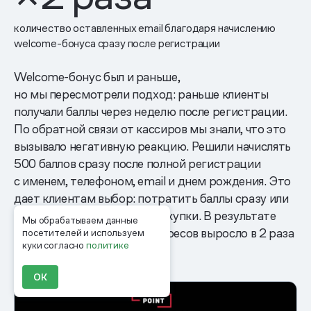
количество оставленных email благодаря начислению
welcome-бонуса сразу после регистрации
Welcome-бонус был и раньше,
но мы пересмотрели подход: раньше клиенты
получали баллы через неделю после регистрации.
По обратной связи от кассиров мы знали, что это
вызывало негативную реакцию. Решили начислять
500 баллов сразу после полной регистрации
с именем, телефоном, email и днем рождения. Это
дает клиентам выбор: потратить баллы сразу или
отложить до следующей покупки. В результате
Мы обрабатываем данные
число оставленных email-адресов выросло в 2 раза
посетителей и используем
куки согласно
политике
месяц к месяцу.
ОК