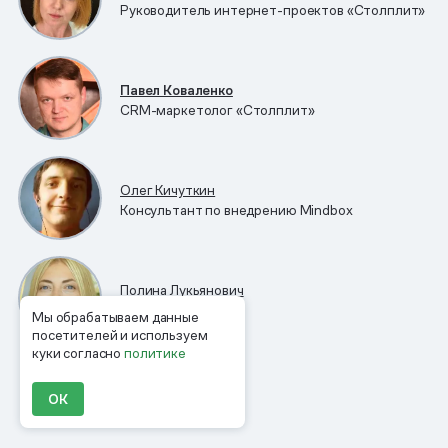
Руководитель интернет-проектов «Столплит»
Павел Коваленко
CRM-маркетолог «Столплит»
Олег Кичуткин
Консультант по внедрению Mindbox
Полина Лукьянович
Автор Mindbox
Мы обрабатываем данные
посетителей и используем
куки согласно
политике
ОК