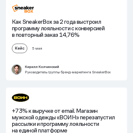
Как SneakerBox за 2 года выстроил
программу лояльности
с конверсией
в повторный заказ 14,76%
Кейс
5 мая
Кирилл Колчинский
Руководитель группы бренд-маркетинга SneakerBox
+73% к выручке от email.
Магазин
мужской одежды «ВОИН» перезапустил
рассылки и программу лояльности
на единой платформе