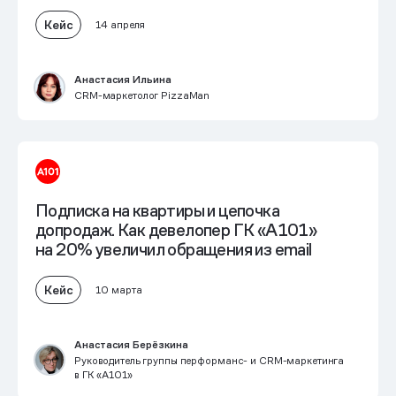
Кейс
14 апреля
Анастасия Ильина
CRM-маркетолог PizzaMan
Подписка на квартиры и цепочка
допродаж. Как девелопер ГК «А101»
на 20% увеличил обращения из email
Кейс
10 марта
Анастасия Берёзкина
Руководитель группы перформанс- и CRM-маркетинга
в ГК «А101»