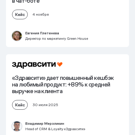
в чат-боте
Кейс
4 ноября
Евгения Плетенева
Директор по маркетингу Green House
«Здравсити» дает повышенный кешбэк
на любимый продукт:
+89% к средней
выручке на клиента
Кейс
30 июля 2025
Владимир Мерзликин
Head of CRM & Loyalty «Здравсити»