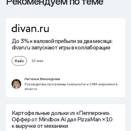
Рекомендуем по теме
До 3% к валовой прибыли
за два месяца:
divan.ru запускают игры в коллаборации
Кейс
15 мая
Наталья Винокурова
Руководитель программы лояльности и CRM-маркетинга
divan.ru
Картофельные дольки vs «Пепперони».
Оффер от Mindbox AI дал PizzaMan
×10
к выручке от механики