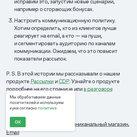
исправим это, запустим новые сценарии,
например о сгорающих бонусах.
Настроить коммуникационную политику.
Хотим определить, кто из клиентов лучше
реагирует на email, а кто — на пуши,
и сегментировать аудиторию по каналам
коммуникации. Ожидаем, что это повысит
показатели рассылок.
P. S. В этой истории мы рассказывали о нашем
продукте
Рассылки
и
CDP
. Узнайте о продукте
подробнее на его странице или
в разговоре
с консультантом.
Мы обрабатываем данные
посетителей и используем
куки согласно
политике
ОК
Теги:
Одежда и обувь
Омниканальный магазин
Email