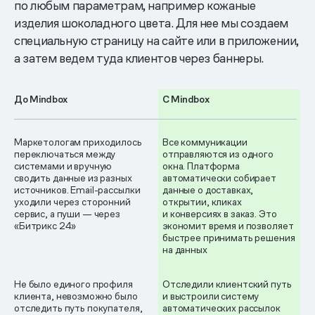
по любым параметрам, например кожаные
изделия шоколадного цвета. Для нее мы создаем
специальную страницу на сайте или в приложении,
а затем ведем туда клиентов через баннеры.
До Mindbox
С Mindbox
Маркетологам приходилось
Все коммуникации
переключаться между
отправляются из одного
системами и вручную
окна. Платформа
сводить данные из разных
автоматически собирает
источников. Email-рассылки
данные о доставках,
уходили через сторонний
открытии, кликах
сервис, а пуши — через
и конверсиях в заказ. Это
«Битрикс 24»
экономит время и позволяет
быстрее принимать решения
на данных
Не было единого профиля
Отследили клиентский путь
клиента, невозможно было
и выстроили систему
отследить путь покупателя,
автоматических рассылок