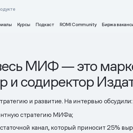
родукте
риалы
Курсы
Подкаст
ROMI Community
Биржа ваканс
весь МИФ — это марк
ер и содиректор Изд
тратегию и развитие. На интервью обсудили:
тентную стратегию МИФа;
остаточной канал, который приносит 25% выр