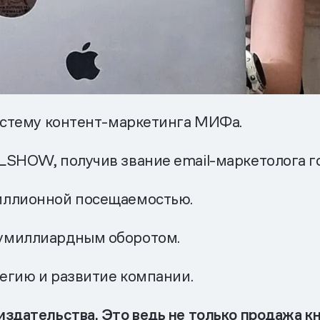
систему контент-маркетинга МИФа.
SHOW, получив звание email-маркетолога го
иллионной посещаемостью.
лумиллиардным оборотом.
тегию и развитие компании.
здательства. Это ведь не только продажа кн