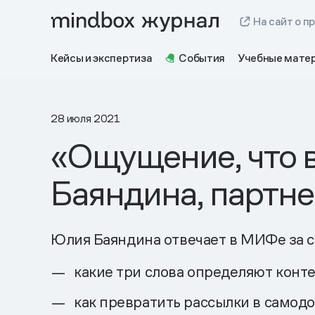
На сайт о п
Кейсы и экспертиза
События
Учебные мате
28 июля 2021
«Ощущение, что 
Баяндина, партн
Юлия Баяндина отвечает в МИФе за с
какие три слова определяют кон
как превратить рассылки в самод