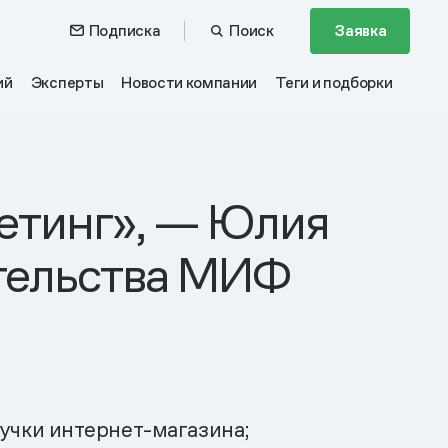
Подписка
Поиск
Заявка
ий
Эксперты
Новости компании
Теги и подборки
етинг», — Юлия
ательства МИФ
учки интернет-магазина;