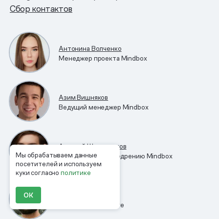
Сбор контактов
Антонина Волченко
Менеджер проекта Mindbox
Азим Вишняков
Ведущий менеджер Mindbox
Алексей Шиповников
Мы обрабатываем данные
Консультант по внедрению Mindbox
посетителей и используем
куки согласно
политике
Сергей Аванесов
ОК
Владелец Evita Store