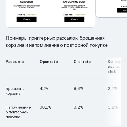
Примеры триггерных рассылок: брошенная
корзина и напоминание о повторной покупке
Рассылка
Open rate
Click rate
Конверси
в заказ по 
click
Брошенная
42%
8,6%
2,4%
корзина
Напоминание
36,1%
3,2%
0,5%
о повторной
покупке