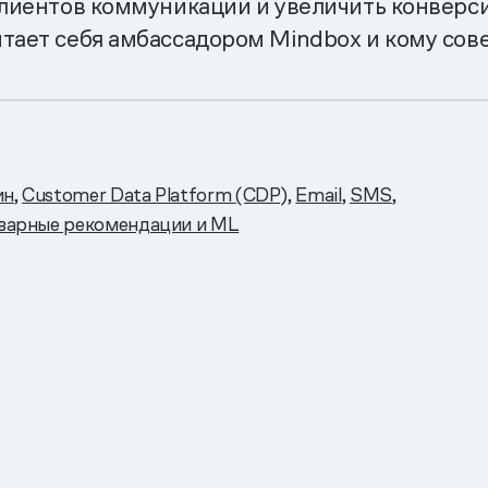
клиентов коммуникации и увеличить конверси
итает себя амбассадором Mindbox и кому сов
ин
Customer Data Platform (CDP)
Email
SMS
варные рекомендации и ML