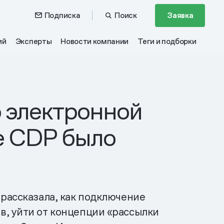
Подписка
Поиск
Заявка
ий
Эксперты
Новости компании
Теги и подборки
о электронной
ие CDP было
 рассказала, как подключение
в, уйти от концепции «рассылки