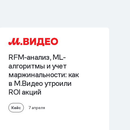
RFM-анализ, ML-
алгоритмы и учет
маржинальности: как
в М.Видео
утроили
ROI акций
Кейс
7 апреля