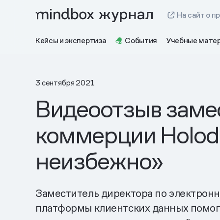
На сайт о п
Кейсы и экспертиза
События
Учебные мате
3 сентября 2021
Видеоотзыв заме
коммерции Holodi
неизбежно»
Заместитель директора по электронно
платформы клиентских данных помогл