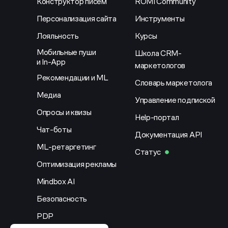
Конструктор писем
ROMI Community
Персонализация сайта
Инструменты
Лояльность
Курсы
Мобильные пуши
Школа CRM-
и In-App
маркетологов
Рекомендации и ML
Словарь маркетолога
Медиа
Управление подпиской
Опросы и квизы
Help-портал
Чат-боты
Документация API
ML-ретаргетинг
Статус
Оптимизация рекламы
Mindbox AI
Безопасность
PDP