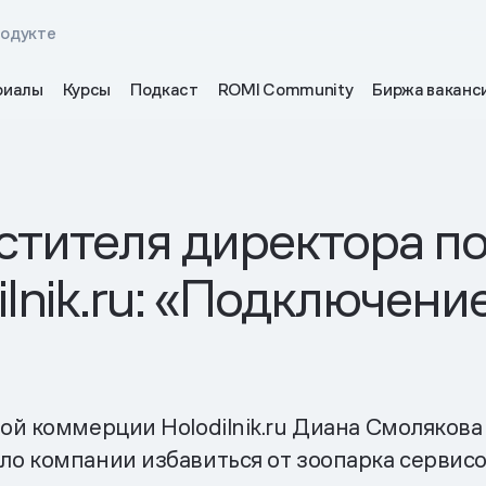
родукте
риалы
Курсы
Подкаст
ROMI Community
Биржа ваканс
стителя директора п
lnik.ru: «Подключен
й коммерции Holodilnik.ru Диана Смолякова
о компании избавиться от зоопарка сервисо