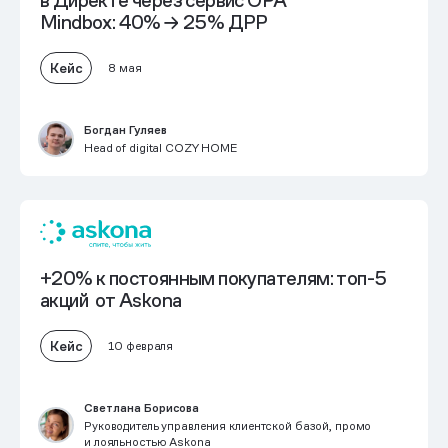
в Директе через сервис OPA
Mindbox: 40% → 25% ДРР
Кейс
8 мая
Богдан Гуляев
Head of digital COZY HOME
+20% к постоянным покупателям:
топ-5
акций от Askona
Кейс
10 февраля
Светлана Борисова
Руководитель управления клиентской базой, промо
и лояльностью Askona