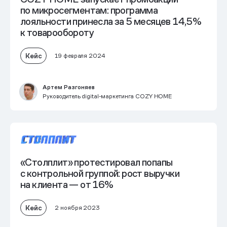
по микросегментам:
программа
лояльности принесла за 5 месяцев 14,5%
к товарообороту
Кейс
19 февраля 2024
Артем Разгоняев
Руководитель digital-маркетинга COZY HOME
«Столплит» протестировал попапы
с контрольной группой: рост выручки
на клиента — от 16%
Кейс
2 ноября 2023