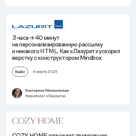
3 часа → 40 минут
на персонализированную рассылку
и никакого HTML. Как «Лазурит» ускорил
верстку с конструктором Mindbox
Кейс
4 марта 2025
Екатерина Милановская
Маркетолог «Лазурита»
COZY HOME запускает
промоакции