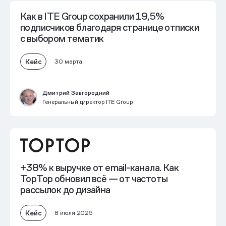
Как в ITE Group
сохранили 19,5%
подписчиков
благодаря странице отписки
с выбором тематик
Кейс
30 марта
Дмитрий Завгородний
Генеральный директор ITE Group
+38% к выручке
от email-канала. Как
TopTop обновил всё — от частоты
рассылок до дизайна
Кейс
8 июля 2025