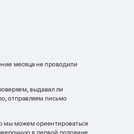
ение месяца не проводили
роверяем, выдавал ли
ло, отправляем письмо
 но мы можем ориентироваться
роверочную в первой половине