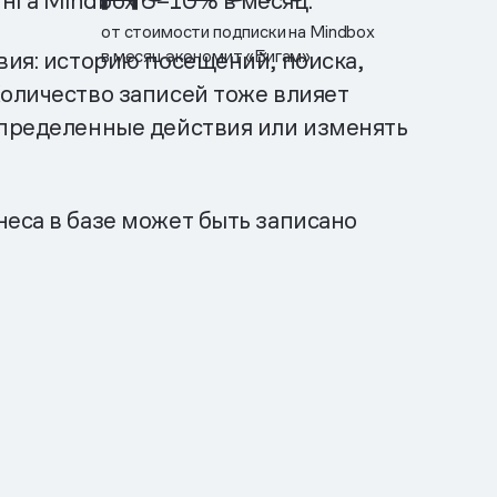
нга Mindbox 6–10% в месяц.
от стоимости подписки на Mindbox
в месяц экономит «Бигам»
вия: историю посещений, поиска,
Количество записей тоже влияет
определенные действия или изменять
неса в базе может быть записано