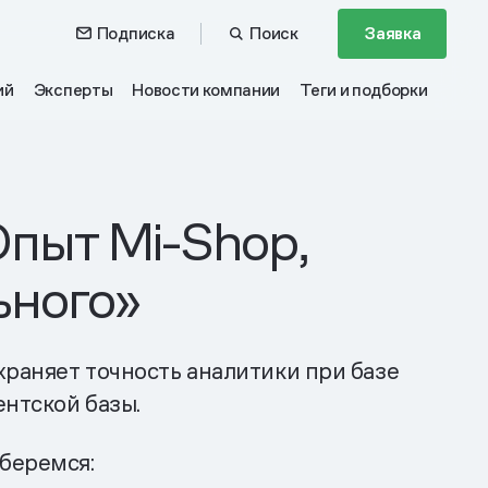
Подписка
Поиск
Заявка
ий
Эксперты
Новости компании
Теги и подборки
Опыт Mi-Shop,
ьного»
храняет точность аналитики при базе
ентской базы.
зберемся: