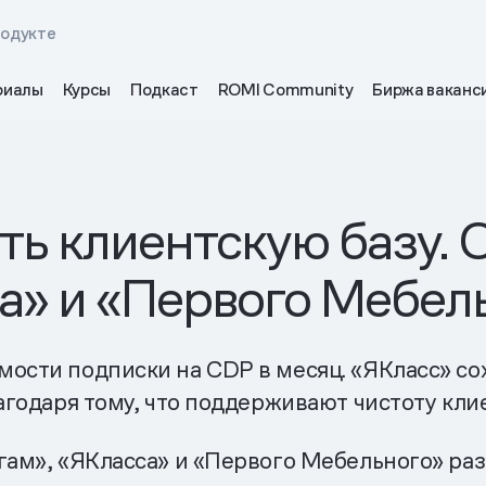
родукте
риалы
Курсы
Подкаст
ROMI Community
Биржа ваканс
ить клиентскую базу. 
а» и «Первого Мебел
ости подписки на CDP в месяц. «ЯКласс» со
лагодаря тому, что поддерживают чистоту кли
гам», «ЯКласса» и «Первого Мебельного» ра