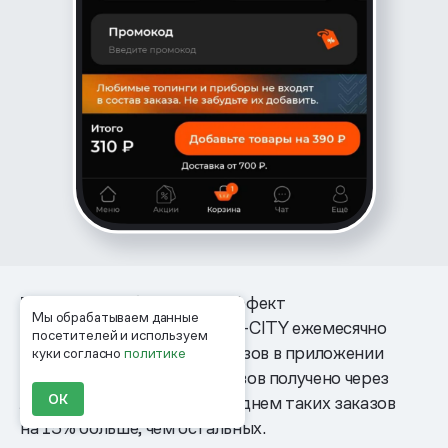
Метрики.
Чтобы оценить эффект
Мы обрабатываем данные
от рекомендаций, в ТОКИО-CITY ежемесячно
посетителей и используем
проверяют статистику заказов в приложении
куки согласно
политике
и смотрят, какое число заказов получено через
ОК
ленты рекомендаций. В среднем таких заказов
на 15% больше, чем остальных.