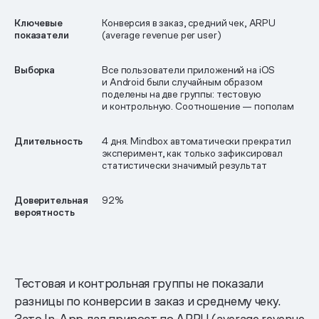
Ключевые
Конверсия в заказ, средний чек, ARPU
показатели
(average revenue per user)
Выборка
Все пользователи приложений на iOS
и Android были случайным образом
поделены на две группы: тестовую
и контрольную. Соотношение — пополам
Длительность
4 дня. Mindbox автоматически прекратил
эксперимент, как только зафиксировал
статистически значимый результат
Доверительная
92%
вероятность
Тестовая и контрольная группы не показали
разницы по конверсии в заказ и среднему чеку.
Зато In-App дал прирост по ARPU (average revenue