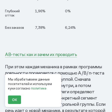
Глубокий
1,96%
0%
отток
Без заказов
7,38%
6,24%
AB-тесты: как и зачем их проводить
При этом каждая механика в рамках программы
лояльности проверяется с помощью A/B/n-теста
с локальной контрольной группой. Сначала
Мы обрабатываем данные
посетителей и используем
механика согласовывается внутри, а потом
куки согласно
политике
передается GlowByte — коллеги определяют
оптимальный оффер под конкретный сегмент
ОК
и минимальный размер контрольной группы. Если
речь идет о новой механике, в результате которой