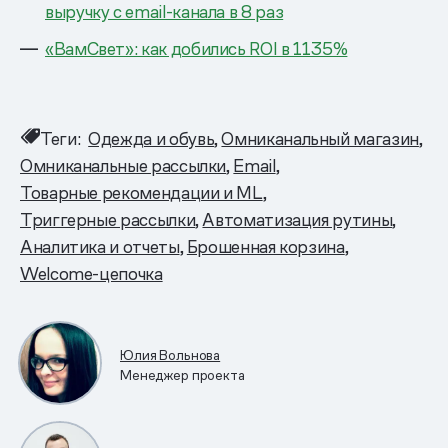
выручку с email-канала в 8 раз
«ВамСвет»: как добились ROI в 1135%
Теги:
Одежда и обувь
Омниканальный магазин
Омниканальные рассылки
Email
Товарные рекомендации и ML
Триггерные рассылки
Автоматизация рутины
Аналитика и отчеты
Брошенная корзина
Welcome-цепочка
Юлия Вольнова
Менеджер проекта