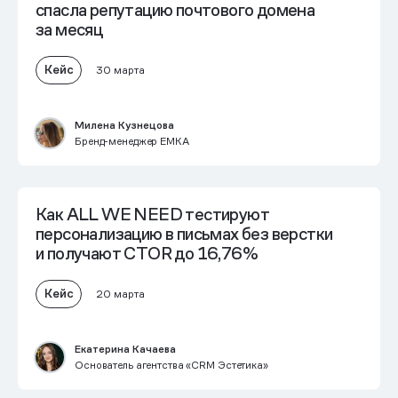
спасла репутацию почтового домена
за месяц
Кейс
30 марта
Милена Кузнецова
Бренд-менеджер EMKA
Как ALL WE NEED тестируют
персонализацию в письмах без верстки
и получают
CTOR до 16,76%
Кейс
20 марта
Екатерина Качаева
Основатель агентства «CRM Эстетика»