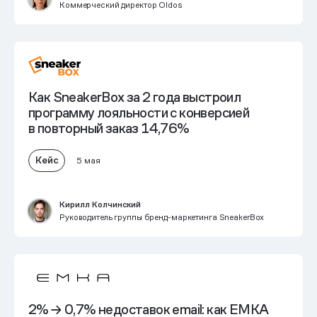
Коммерческий директор Oldos
Как SneakerBox за 2 года выстроил
программу лояльности
с конверсией
в повторный заказ 14,76%
Кейс
5 мая
Кирилл Колчинский
Руководитель группы бренд-маркетинга SneakerBox
2% → 0,7% недоставок email
: как EMKA