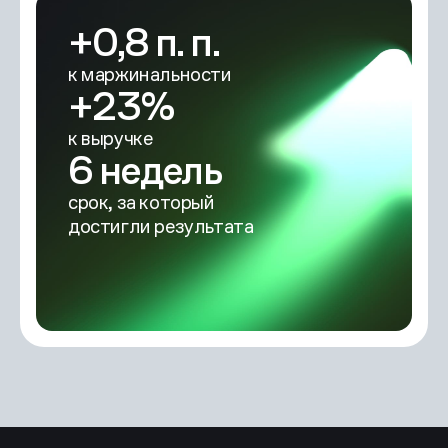
+0,8 п. п.
к маржинальности
+23%
к выручке
6 недель
срок, за который
достигли результата