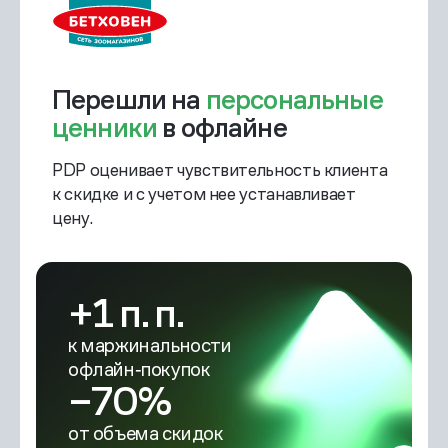
Перешли на
персональные
ценники
в офлайне
PDP оценивает чувствительность клиента
к скидке
и с учетом нее устанавливает
цену.
+1 п. п.
к маржинальности
офлайн‑покупок
−70%
от объема скидок