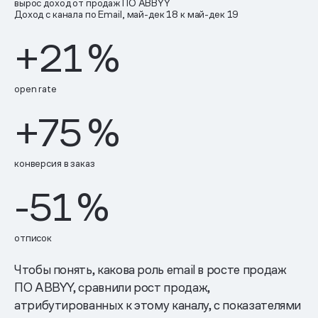
вырос доход от продаж ПО ABBYY
Доход с канала по Email, май-дек 18 к май-дек 19
+21
%
open rate
+75
%
конверсия в заказ
-51
%
отписок
Чтобы понять, какова роль email в росте продаж
ПО ABBYY, сравнили рост продаж,
атрибутированных к этому каналу, с показателями