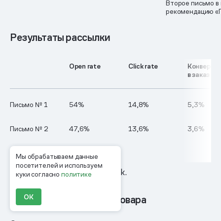
Второе письмо в
рекомендацию «
Результаты рассылки
Open rate
Click rate
Конверси
в заказ
Письмо № 1
54%
14,8%
5,3%
Письмо № 2
47,6%
13,6%
3,6%
Мы обрабатываем данные
посетителей и используем
Метод атрибуции — last click.
куки согласно
политике
ОК
Брошенный просмотр товара