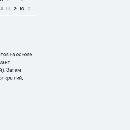
Ш
Щ
Э
Ю
Я
тов на основе
риант
й). Затем
открытий,