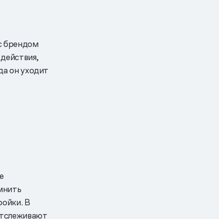
 с брендом
 действия,
да он уходит
е
мнить
ройки. В
 отслеживают