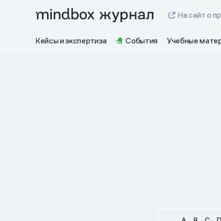
На сайт о п
Кейсы и экспертиза
События
Учебные мате
A
B
C