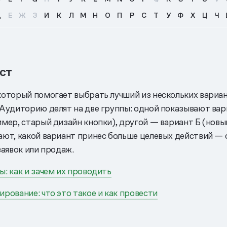
Д
Е
Ж
З
И
К
Л
М
Н
О
П
Р
С
Т
У
Ф
Х
Ц
Ч
ст
который помогает выбрать лучший из нескольких вариан
 Аудиторию делят на две группы: одной показывают ва
имер, старый дизайн кнопки), другой — вариант Б (новы
ают, какой вариант принес больше целевых действий — 
заявок или продаж.
: как и зачем их проводить
рование: что это такое и как провести