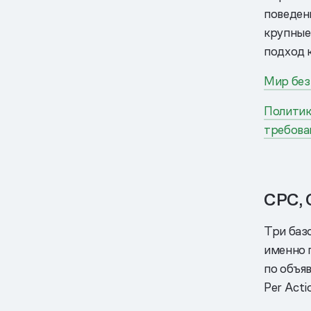
поведен
крупные 
подход 
Мир без
Политик
требова
CPC, 
Три баз
именно п
по объяв
Per Acti