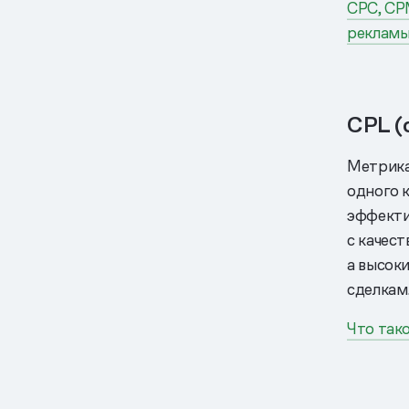
CPC, CP
реклам
CPL (
Метрика
одного 
эффекти
с качест
а высок
сделкам
Что так