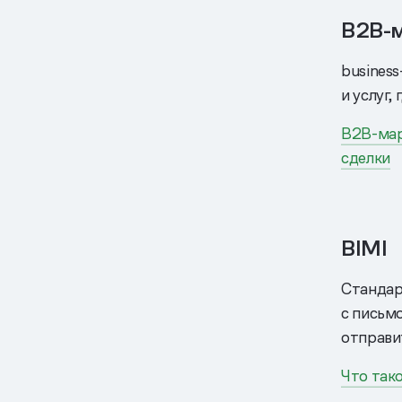
B2B-
business
и услуг,
B2B-мар
сделки
BIMI
Стандар
с письм
отправи
Что так