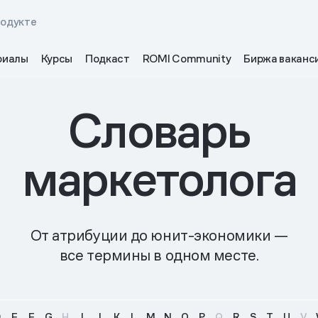
родукте
риалы
Курсы
Подкаст
ROMI Community
Биржа ваканс
Словарь
маркетолога
От атрибуции до юнит-экономики —
все термины в одном месте.
D
E
F
G
H
I
J
K
L
M
N
O
P
Q
R
S
T
U
V