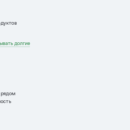
одуктов
ывать долгие
 рядом
ность