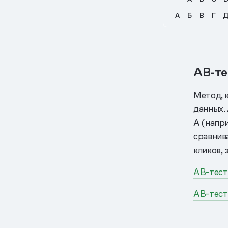
А
Б
В
Г
AB-те
Метод, 
данных.
А (напр
сравнив
кликов, 
AB-тесты
AB-тести