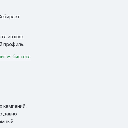
Собирает
та из всех
й профиль.
вития бизнеса
х кампаний.
о давно
ламный