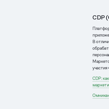
CDP (
Платформ
приложен
В отлич
обрабат
персона
Маркето
участия 
CDP: ка
маркети
Омникан