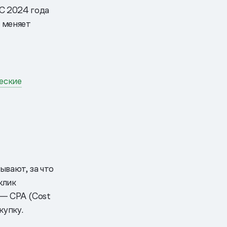
 С 2024 года
о меняет
еские
ывают, за что
клик
;— CPA (Cost
купку.