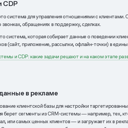
и CDP
то система для управления отношениями с клиентами. 
 звонках, обращениях в поддержку, сделках.
то система, которая собирает данные о поведении клиен
ов (сайт, приложение, рассылки, офлайн-точки) в едины
темы и CDP: какие задачи решают и на каком этапе раз
анные в рекламе
ование клиентской базы для настройки таргетированны
я берет сегменты из CRM-системы ― например, тех, кт
пал, или самых ценных клиентов ― и загружает их в рек