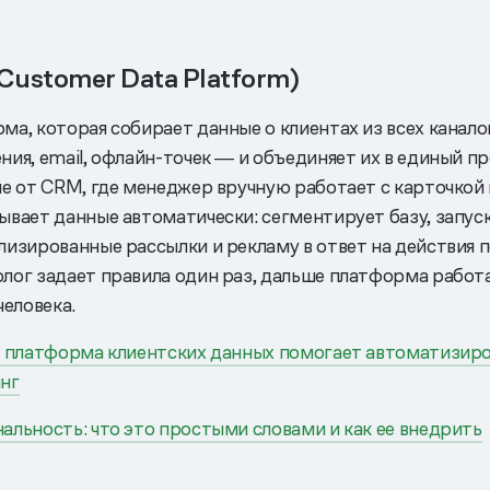
Customer Data Platform)
а, которая собирает данные о клиентах из всех каналов
ия, email, офлайн-точек ― и объединяет их в единый п
ие от CRM, где менеджер вручную работает с карточкой
ывает данные автоматически: сегментирует базу, запус
лизированные рассылки и рекламу в ответ на действия п
лог задает правила один раз, дальше платформа работ
человека.
к платформа клиентских данных помогает автоматизир
нг
альность: что это простыми словами и как ее внедрить