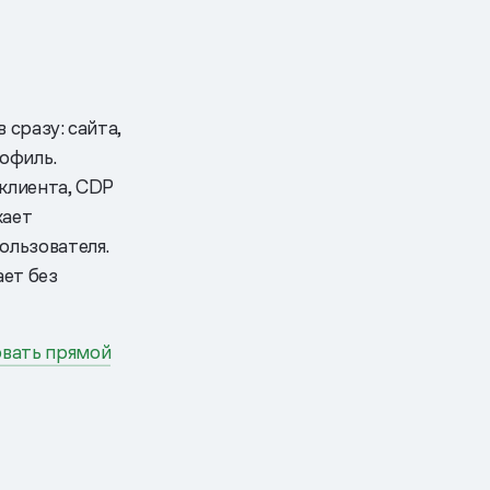
 сразу: сайта,
рофиль.
 клиента, CDP
кает
ользователя.
ает без
овать прямой