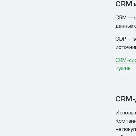
CRM 
CRM — э
данные о
CDP — э
источник
CRM-сис
нужны
CRM-д
Использ
Компани
не поку