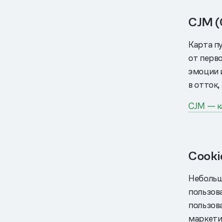
CJM (
Карта пу
от перв
эмоции 
в отток,
CJM — к
Cooki
Небольш
пользов
пользова
маркети