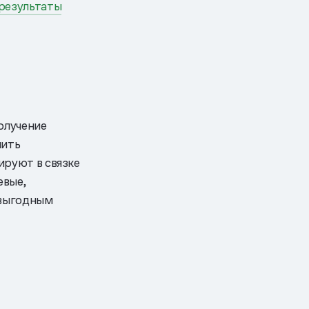
 результаты
олучение
нить
ируют в связке
евые,
 выгодным