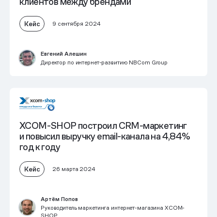
клиентов между брендами
Кейс
9 сентября 2024
Евгений Алешин
Директор по интернет-развитию NBCom Group
XCOM-SHOP построил CRM-маркетинг
и
повысил выручку email-канала на 4,84%
год к году
Кейс
26 марта 2024
Артём Попов
Руководитель маркетинга интернет-магазина XCOM-
SHOP