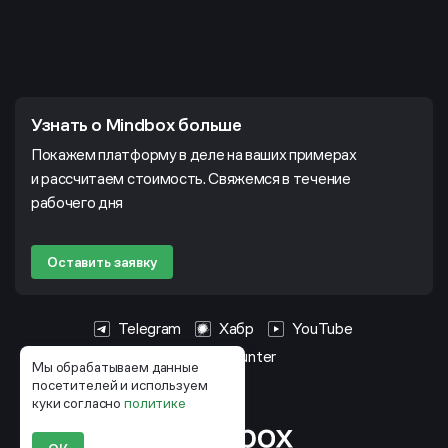
Узнать о Mindbox больше
Покажем платформу в деле на ваших примерах
и рассчитаем стоимость. Свяжемся в течение
рабочего дня
Оставить заявку
Telegram
Хабр
YouTube
HeadHunter
Мы обрабатываем данные
посетителей и используем
куки согласно
политике