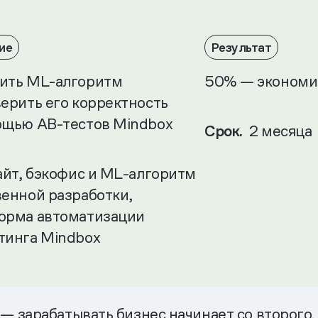
ие
Результат
ить ML-алгоритм
50% — экономи
верить его корректность
ощью AB-тестов Mindbox
Срок.
2 месяца
айт, бэкофис и ML-алгоритм
венной разработки,
орма автоматизации
тинга Mindbox
 зарабатывать бизнес начинает со второго. 