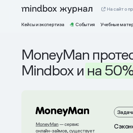
На сайт о п
Кейсы и экспертиза
События
Учебные мате
MoneyMan протес
Mindbox и
на
50
Задач
MoneyMan
— сервис
Сэкон
онлайн-займов, существует