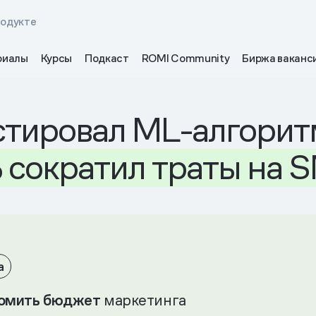
родукте
риалы
Курсы
Подкаст
ROMI Community
Биржа ваканс
тировал ML-алгорит
%
сократил
траты
на
S
а
омить бюджет
маркетинга