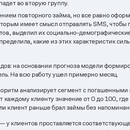
адет во вторую группу.
ением повторного займа, но все равно оформ
торым имеет смысл отправлять SMS, чтобы п
нтов, выделил их социально-демографически
пределила, какие из этих характеристик сил
одов: на основании прогноза модели формиро
ель. На всю работу ушел примерно месяц.
оритм анализирует сегмент с погашенными 
 каждому клиенту значение от 0 до 100, гд
ли клиент раньше брал займы без напоминани
— у клиентов проставляется соответствующ