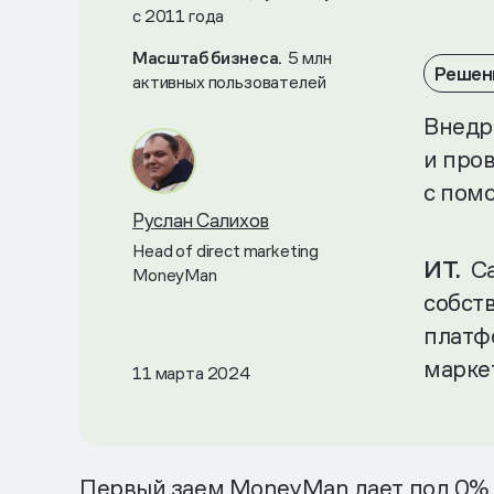
с 2011 года
Масштаб бизнеса.
5 млн
Решен
активных пользователей
Внедр
и про
с пом
Руслан Салихов
Head of direct marketing
ИТ.
С
MoneyMan
собст
платф
марке
11 марта 2024
Первый заем MoneyMan дает под 0% —