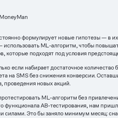
g MoneyMan
стоянно формулирует новые гипотезы — в их
 — использовать ML-алгоритм, чтобы повыша
ов, которые подходят под условия предстоящ
лько если набирает достаточное количество б
та на SMS без снижения конверсии. Оставш
з, проведения новых акций.
протестировать ML-алгоритм без привлечени
го функционала AB-тестирования, нам пришл
 силами. Это бы заняло минимум месяц: сна