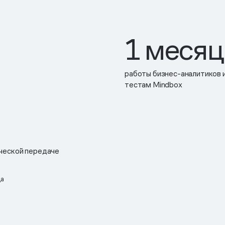
1 меся
работы бизнес-аналитиков 
тестам Mindbox
ческой передаче
ца