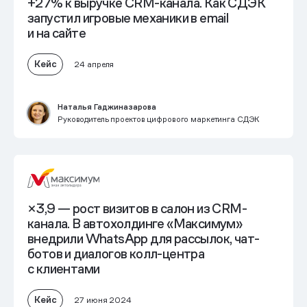
+27% к выручке CRM-канала.
Как СДЭК
запустил игровые механики в email
и на сайте
Кейс
24 апреля
Наталья Гаджиназарова
Руководитель проектов цифрового маркетинга СДЭК
×3,9 — рост визитов в салон из CRM-
канала. В автохолдинге «Максимум»
внедрили WhatsApp
для рассылок, чат-
ботов и диалогов колл-центра
с клиентами
Кейс
27 июня 2024