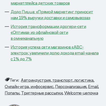
маркетплейса детских товаров
Додо Пицца: «Прямой маркетинг приносит
нам 19% выручки доставки и самовывоза»
История трансформации дрогери-сети
«Оптима» из офлайновой сети
в омниканальную
История успеха сети магазинов «АВС-
электро»: увеличили долю дохода email-канала
с 1% до 7%
Теги:
Автоиндустрия, транспорт, логистика
Онлайн-игра, инфосервис
Персонализация
Email
Попапы
Триггерные рассылки
Welcome-цепочка