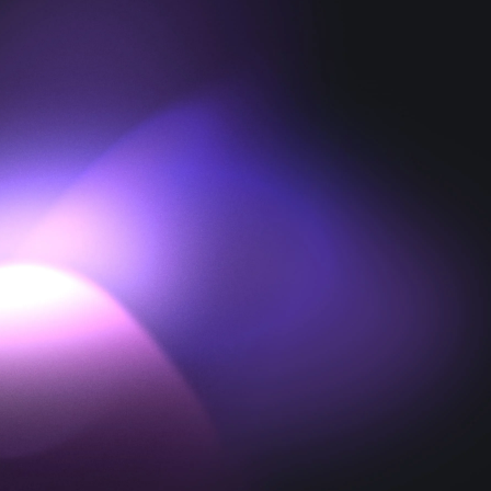
в Яндекс Директе
Передаем подтвержденные
покупки из CDP в Яндекс Директ.
В итоге реклама
оптимизируется
на тех, кто покупает.