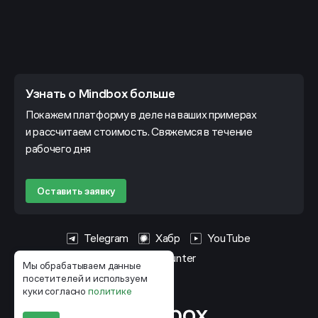
Узнать о Mindbox больше
Покажем платформу в деле на ваших примерах
и рассчитаем стоимость. Свяжемся в течение
рабочего дня
Оставить заявку
Telegram
Хабр
YouTube
HeadHunter
Мы обрабатываем данные
посетителей и используем
куки согласно
политике