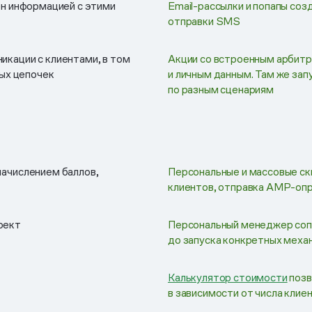
ен информацией с этими
Email-рассылки и попапы соз
отправки SMS
кации с клиентами, в том
Акции со встроенным арбитр
ных цепочек
и личным данным. Там же за
по разным сценариям
начислением баллов,
Персональные и массовые ск
клиентов, отправка AMP-опр
оект
Персональный менеджер сопр
до запуска конкретных меха
Калькулятор стоимости
позв
в зависимости от числа клиен