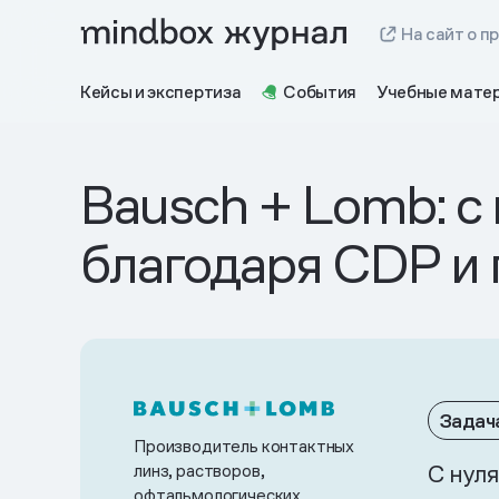
На сайт о п
Кейсы и экспертиза
События
Учебные мате
Bausch + Lomb: с 
благодаря CDP и
Задач
Производитель контактных
С нул
линз, растворов,
офтальмологических