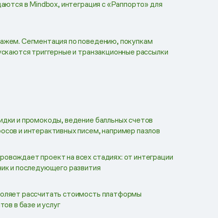
даются в Mindbox, интеграция с «Раппорто» для
ажем. Сегментация по поведению, покупкам
пускаются триггерные и транзакционные рассылки
идки и промокоды, ведение балльных счетов
осов и интерактивных писем, например пазлов
овождает проект на всех стадиях: от интеграции
ник и последующего развития
оляет рассчитать стоимость платформы
тов в базе и услуг