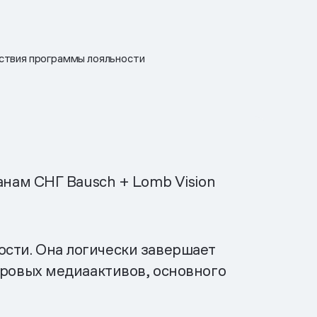
йствия программы лояльности
анам СНГ Bausch + Lomb Vision
сти. Она логически завершает
фровых медиаактивов, основного