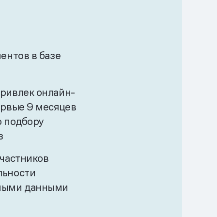
ентов в базе
ривлек онлайн-
ервые 9 месяцев
о подбору
з
участников
льности
ными данными