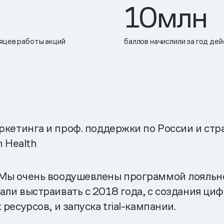
10
млн
сяцев работы акций
баллов начислили за год де
ркетинга и проф. поддержки по России и стр
h Health
 Мы очень воодушевлены программой лояльно
али выстраивать с 2018 года, с создания ци
ресурсов, и запуска trial-кампании.