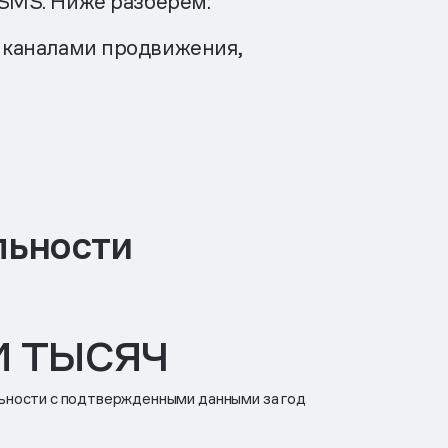
 SMS. Ниже разберем:
 каналами продвижения,
льности
 тысяч
ьности с подтвержденными данными за год