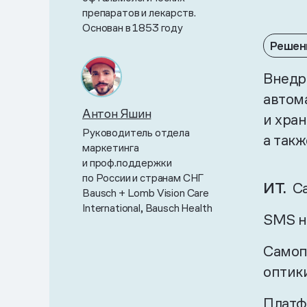
препаратов и лекарств.
Основан в 1853 году
Решен
Внедр
автом
Антон Яшин
и хра
Руководитель отдела
а так
маркетинга
и проф.поддержки
по России и странам СНГ
ИТ.
С
Bausch + Lomb Vision Care
International, Bausch Health
SMS н
Самоп
оптик
Платф