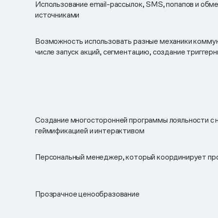
Использование email-рассылок, SMS, попапов и обм
источниками
Возможность использовать разные механики коммуни
числе запуск акций, сегментацию, создание триггер
Создание многосторонней программы лояльности с 
геймификацией и интерактивом
Персональный менеджер, который координирует пр
Прозрачное ценообразование