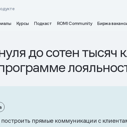
родукте
риалы
Курсы
Подкаст
ROMI Community
Биржа ваканс
нуля до сотен тысяч 
 программе лояльнос
а
я построить прямые коммуникации с клиента