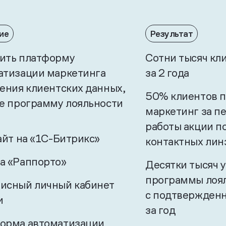
ие
Результат
ить платформу
Сотни тысяч кли
атизации маркетинга
за 2 года
нения клиентских данных,
50% клиентов п
же программу лояльности
маркетинг за п
работы акции п
айт на «1С-Битрикс»
контактных лин
а «Раппорто»
Десятки тысяч 
программы лоя
исный личный кабинет
с подтвержден
и
за год
орма автоматизации