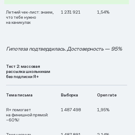
Летний чек-лист: знаем,
1 231 921
1,54%
что тебе нужно
на каникулах
Гипотеза подтвердилась. Достоверность — 95%
Тест 2: массовая
рассылка школьникам
без подписки Я+
Тема письма
Выборка
Open rate
Я+ помогает
1 487 498
1,95%
на финишной прямой:
−60%!
Твоя награда
1 487 891
2,14%