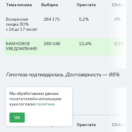
Тема письма
Выборка
Open rate
Click rate
Воскресная
284 175
5,2%
0%
скидка 30%
с 14 до 17 часов!
ВАМ НОВОЕ
289 046
12,4%
0,1%
УВЕДОМЛЕНИЕ!
Гипотеза подтвердилась. Достоверность — 95%
Тест 3:
Мы обрабатываем данные
массовая
посетителей и используем
рассылка
куки согласно
политике
школьникам
ОК
Тема письма
Выборка
Open rate
Click rate