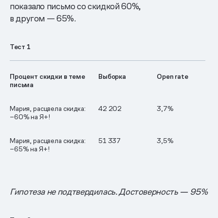
показало письмо со скидкой 60%,
в другом — 65%.
Тест 1
Процент скидки в теме
Выборка
Open rate
письма
Мария, расцвела скидка:
42 202
3,7%
−60% на Я+!
Мария, расцвела скидка:
51 337
3,5%
−65% на Я+!
Гипотеза не подтвердилась. Достоверность — 95%