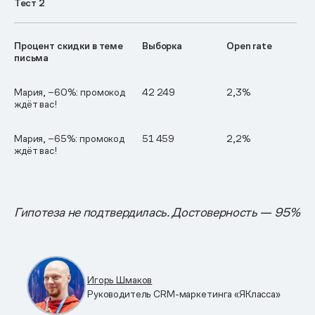
Тест 2
Процент скидки в теме
Выборка
Open rate
письма
Мария, −60%: промокод
42 249
2,3%
ждёт вас!
Мария, −65%: промокод
51 459
2,2%
ждёт вас!
Гипотеза не подтвердилась. Достоверность — 95%
Игорь Шмаков
Руководитель CRM-маркетинга «ЯКласса»