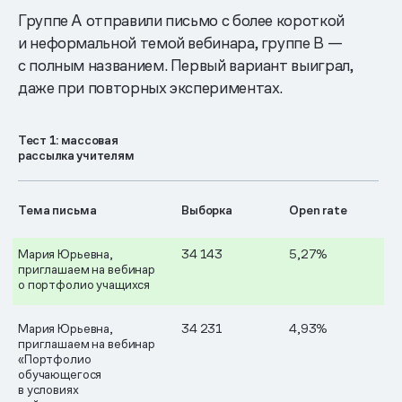
Группе А отправили письмо с более короткой
и неформальной темой вебинара, группе B —
с полным названием. Первый вариант выиграл,
даже при повторных экспериментах.
Тест 1: массовая
рассылка учителям
Тема письма
Выборка
Open rate
Мария Юрьевна,
34 143
5,27%
приглашаем на вебинар
о портфолио учащихся
Мария Юрьевна,
34 231
4,93%
приглашаем на вебинар
«Портфолио
обучающегося
в условиях