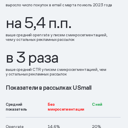
выросло число покупок в email с марта по июль 2023 года
на
5,4
п.п.
выше средний open rate у писем с микросегментацией,
чем у остальных рекламных рассылок
в
3
раза
выше средний CTR у писем с микросегментацией, чем
у остальных рекламных рассылок
Показатели в рассылках USmall
Средний
Без
С ней
показатель
микросегментации
Open rate
14,6%
20%