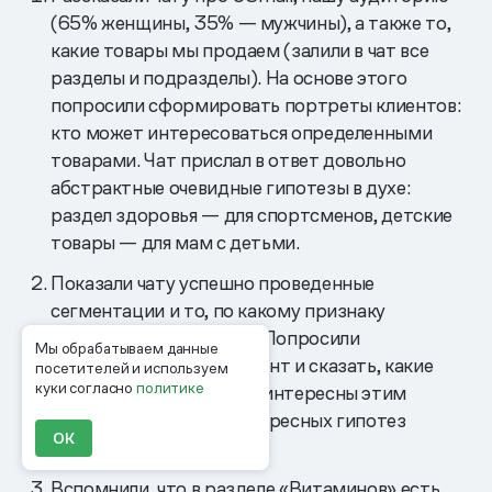
(65% женщины, 35% — мужчины), а также то,
какие товары мы продаем (залили в чат все
разделы и подразделы). На основе этого
попросили сформировать портреты клиентов:
кто может интересоваться определенными
товарами. Чат прислал в ответ довольно
абстрактные очевидные гипотезы в духе:
раздел здоровья — для спортсменов, детские
товары — для мам с детьми.
Показали чату успешно проведенные
сегментации и то, по какому признаку
подбирали в них людей. Попросили
Мы обрабатываем данные
проанализировать сегмент и сказать, какие
посетителей и используем
куки согласно
политике
еще товары могут быть интересны этим
клиентам. Тут тоже интересных гипотез
ОК
не получили.
Вспомнили, что в разделе «Витаминов» есть