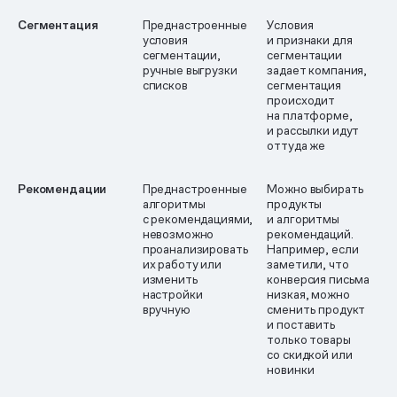
Сегментация
Преднастроенные
Условия
условия
и признаки для
сегментации,
сегментации
ручные выгрузки
задает компания,
списков
сегментация
происходит
на платформе,
и рассылки идут
оттуда же
Рекомендации
Преднастроенные
Можно выбирать
алгоритмы
продукты
с рекомендациями,
и алгоритмы
невозможно
рекомендаций.
проанализировать
Например, если
их работу или
заметили, что
изменить
конверсия письма
настройки
низкая, можно
вручную
сменить продукт
и поставить
только товары
со скидкой или
новинки