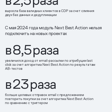
в
2,5
раза
выросла база валидных клиентов в CDP за счет слияния
двух баз данных и дедупликации
С мая 2024 года модуль Next Best Action нельзя
подключить на новых проектах
в 8,5 раза
увеличился доход от email-рассылки по атрибуции last
click за счет алгоритма Next Best Action по результатам
AB-тестов
в 23 раза
больше целевых отправок email с предложением
повторить покупки за счет алгоритма Next Best Action
по сравнению с триггером