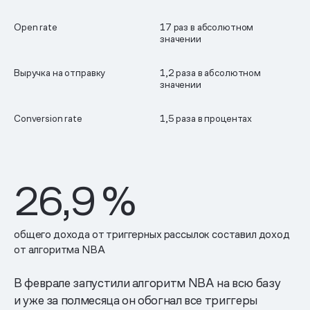
Open rate
17 раз в абсолютном
значении
Выручка на отправку
1,2 раза в абсолютном
значении
Conversion rate
1,5 раза в процентах
26,9
%
общего дохода от триггерных рассылок составил доход
от алгоритма NBA
В феврале запустили алгоритм NBA на всю базу
и уже за полмесяца он обогнал все триггеры