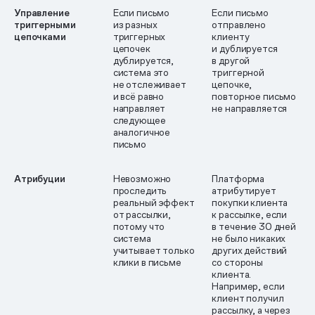
Управление
Если письмо
Если письмо
триггерными
из разных
отправлено
цепочками
триггерных
клиенту
цепочек
и дублируется
дублируется,
в другой
система это
триггерной
не отслеживает
цепочке,
и всё равно
повторное письмо
направляет
не направляется
следующее
аналогичное
письмо
Атрибуции
Невозможно
Платформа
проследить
атрибутирует
реальный эффект
покупки клиента
от рассылки,
к рассылке, если
потому что
в течение 30 дней
система
не было никаких
учитывает только
других действий
клики в письме
со стороны
клиента.
Например, если
клиент получил
рассылку, а через