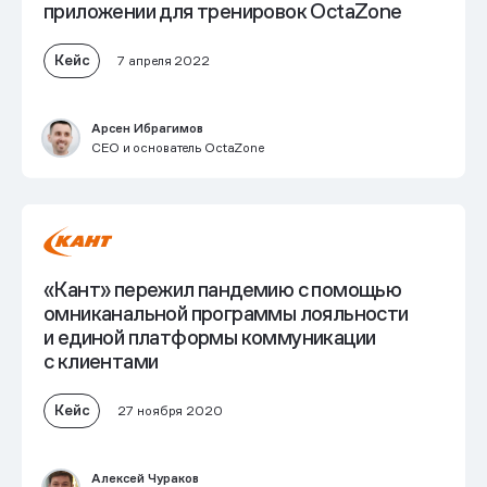
приложении для тренировок OctaZone
Кейс
7 апреля 2022
Арсен Ибрагимов
CEO и основатель OctaZone
«Кант» пережил пандемию с помощью
омниканальной программы лояльности
и единой платформы коммуникации
с клиентами
Кейс
27 ноября 2020
Алексей Чураков