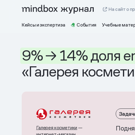
На сайт о п
Кейсы и экспертиза
События
Учебные мате
9%
→ 14%
доля
e
«Галерея космет
Задач
Подня
Галерея косметики
—
интернет-магазин