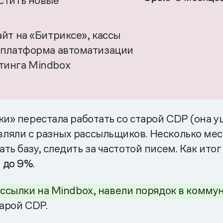
устить новые
йт на «Битриксе», кассы
, платформа автоматизации
тинга Mindbox
и» перестала работать со старой CDP (она у
ляли с разных рассыльщиков. Несколько мес
ть базу, следить за частотой писем. Как ито
 до 9%.
ассылки
на
Mindbox,
навели
порядок
в комму
тарой CDP.