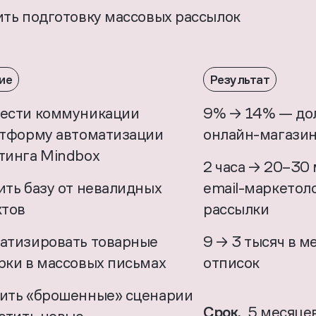
ить подготовку массовых рассылок
ие
Результат
ести коммуникации
9% → 14% — дол
атформу автоматизации
онлайн-магази
тинга Mindbох
2 часа → 20–30
ить базу от невалидных
email-маркетоло
ктов
рассылки
атизировать товарные
9 → 3 тысяч в м
рки в массовых письмах
отписок
ить «брошенные» сценарии
Срок.
5 месяце