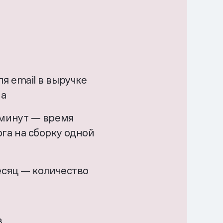
я email в выручке
на
 минут — время
га на сборку одной
есяц — количество
в