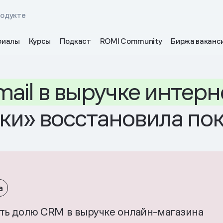
родукте
риалы
Курсы
Подкаст
ROMI Community
Биржа ваканс
mail
в выручке
интерн
ики» восстановила по
а
ть долю CRM в выручке онлайн-магазина