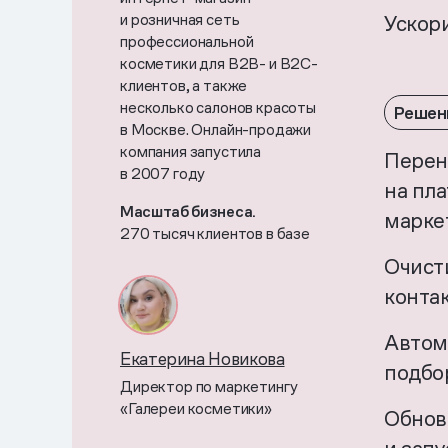
и розничная сеть
Ускор
профессиональной
косметики для B2B- и B2C-
клиентов, а также
несколько салонов красоты
Решен
в Москве. Онлайн-продажи
компания запустила
Перен
в 2007 году
на пл
Масштаб бизнеса.
марке
270 тысяч клиентов в базе
Очист
конта
Автом
Екатерина Новикова
подбо
Директор по маркетингу
«Галереи косметики»
Обнов