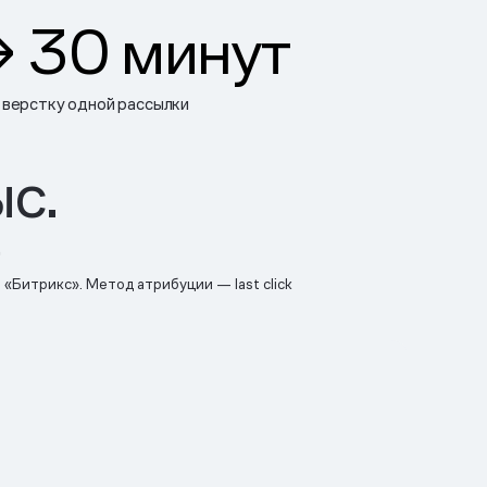
→ 30 минут
 верстку одной рассылки
ыс.
ц
«Битрикс». Метод атрибуции — last click