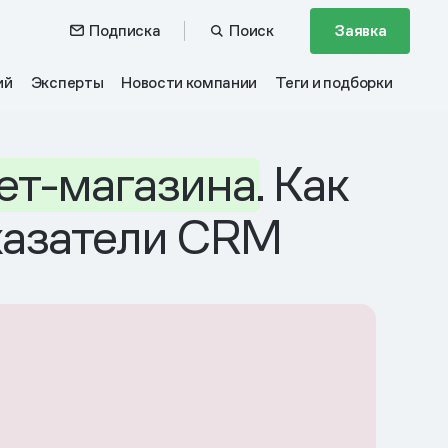
Подписка
Поиск
Заявка
ий
Эксперты
Новости компании
Теги и подборки
ет
-
магазина
. Как
казатели CRM