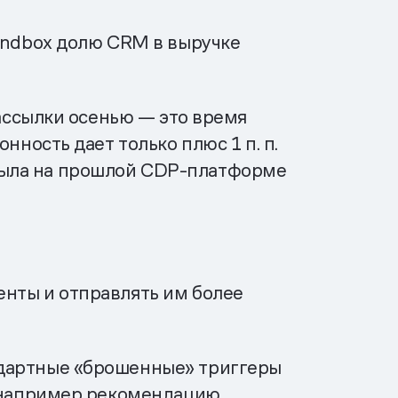
Mindbox долю CRM в выручке
рассылки осенью — это время
нность дает только плюс 1 п. п.
то была на прошлой CDP-платформе
енты и отправлять им более
ндартные «брошенные» триггеры
, например рекомендацию