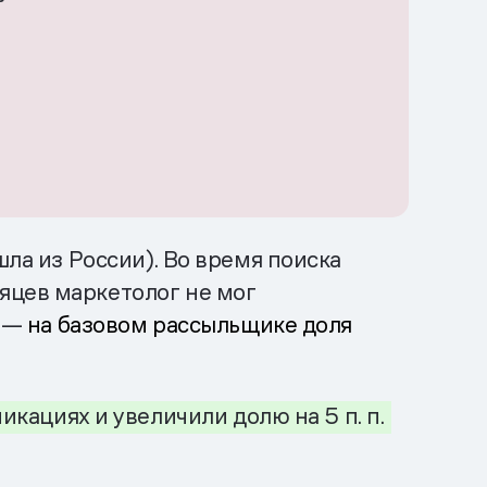
шла из России). Во время поиска
яцев маркетолог не мог
г —
на базовом рассыльщике доля
никациях
и у
величили
долю
на
5 п.
п.