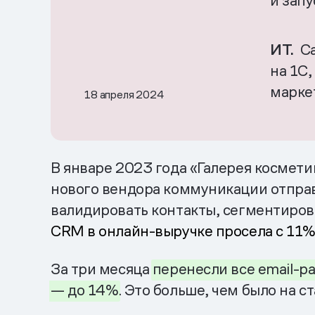
и зап
ИТ.
Са
на 1С
марке
18 апреля 2024
В январе 2023 года «Галерея косметик
нового вендора коммуникации отправ
валидировать контакты, сегментирова
CRM в онлайн-выручке просела с 11%
За три месяца
перенесли
все
email
-
р
— до
14%
. Это больше, чем было на с