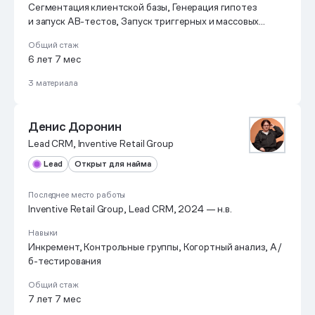
Сегментация клиентской базы, Генерация гипотез
и запуск AB-тестов, Запуск триггерных и массовых
коммуникаций, Настройка каскадных цепочек,
Общий стаж
Автоматизация коммуникаций, Верстка рассылок
6 лет 7 мес
(конструктор, правки в HTML) в соответствии
со стилем, Принятым в компании или продукте;
3 материала
Денис Доронин
Lead CRM, Inventive Retail Group
Lead
Открыт для найма
Последнее место работы
Inventive Retail Group, Lead CRM, 2024 — н.в.
Навыки
Инкремент, Контрольные группы, Когортный анализ, А/
б-тестирования
Общий стаж
7 лет 7 мес