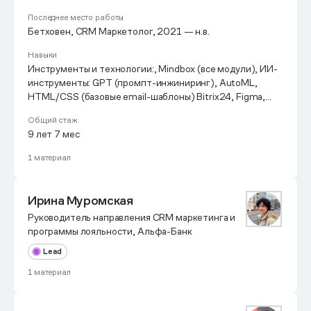
Последнее место работы
Бетховен, CRM Маркетолог, 2021 — н.в.
Навыки
Инструменты и технологии:, Mindbox (все модули), ИИ-
инструменты: GPT (промпт-инжиниринг), AutoML,
HTML/CSS (базовые email-шаблоны) Bitrix24, Figma,
A/B тесты (t-test, p-value), Управление кросс-
Общий стаж
функциональными командами (дизайн, контент, IT),
9 лет 7 мес
Презентация результатов, Обучаю, Помогаю @lenaholy
1 материал
Ирина Муромская
Руководитель направления CRM маркетинга и
программы лояльности, Альфа-Банк
Lead
1 материал