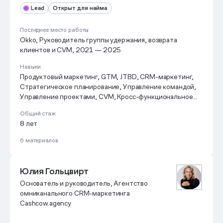
Lead
Открыт для найма
Последнее место работы
Okko, Руководитель группы удержания, возврата
клиентов и CVM, 2021 — 2025
Навыки
Продуктовый маркетинг, GTM, JTBD, CRM-маркетинг,
Стратегическое планирование, Управление командой,
Управление проектами, CVM, Кросс-функциональное
лидерство, Аналитика, Аудит, A/b-тестирование,
Общий стаж
Бизнес-анализ, Agile, Наставничество, Управление
8 лет
ожиданиями, Управление рисками, Data-mindset,
Системное мышление
6 материалов
Юлия Гольцвирт
Основатель и руководитель, Агентство
омниканального CRM-маркетинга
Cashcow.agency