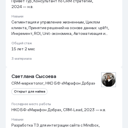
ПриветТур, Консультант по CRM стратегии,
2024 — н.в.
Навыки
Сегментация и управление жизненным, Циклом
клиента, Принятие решений на основе данных: uplift,
Инкремент, ROI, Unit-экономика, Автоматизация и
персонализация, Маркетинга, Факторный анализ,
Общий стаж
Управление LTV и Retention Rate, А/В тесты, Гипотезы,
15 лет 2 мес
Умею определять ключевые точки роста для
выполнения цели и составлять оптимальный план их,
3 материала
Реализации, Знание технологических аспектов и,
Платформ (CDP, ESP, CRM), Управление командой и
кросс-функциональное взаимодействие, Английский –
Светлана Сысоева
Upper Intermediate
CRM-маркетолог, НКО БФ «Марафон Добра»
Открыт для найма
Последнее место работы
НКО БФ «Марафон Добра», CRM-Lead, 2023 — н.в.
Навыки
Разработка ТЗ для интеграции сайта с Mindbox,