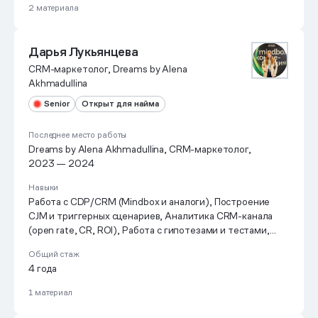
2 материала
Дарья Лукьянцева
CRM-маркетолог, Dreams by Alena
Akhmadullina
Senior
Открыт для найма
Последнее место работы
Dreams by Alena Akhmadullina, CRM-маркетолог,
2023 — 2024
Навыки
Работа с CDP/CRM (Mindbox и аналоги), Построение
CJM и триггерных сценариев, Аналитика CRM-канала
(open rate, CR, ROI), Работа с гипотезами и тестами,
Кросс-функциональное взаимодействие (продукт,
Общий стаж
маркетинг, аналитика)
4 года
1 материал