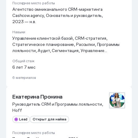
Последнее место работы
Агентство омниканального CRM-маркетинга
Cashcow.agency, Основатель и руководитель,
2023 — н.в.
Навыки
Управление клиентской базой, CRM-стратегия,
Стратегическое планирование, Рассылки, Программы
лояльности, Аудит, Сегментация, Управление
жизненным циклом клиентов, Генерация гипотез,
Общий стаж
Персонализация
6 лет 7 мес
6 материалов
Екатерина Пронина
Руководитель CRM и Программы лояльности,
Hoff
Lead
Открыт для найма
Последнее место работы