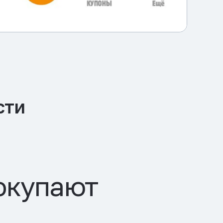
сти
окупают