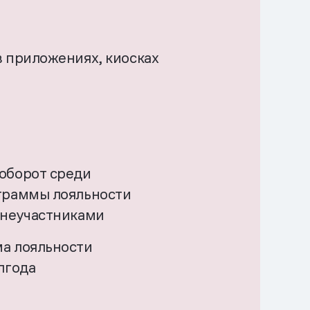
в приложениях, киосках
оборот среди
граммы лояльности
 неучастниками
а лояльности
лгода