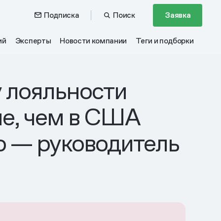
Подписка
Поиск
Заявка
ий
Эксперты
Новости компании
Теги и подборки
у лояльности
ше, чем в США
о — руководитель