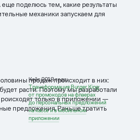
А еще поделюсь тем, какие результаты
ительные механики запускаем для
Кейс 2018 года:
половины продаж происходит в них:
Трансформация Burger King:
 будет расти. Поэтому мы разработали
от промокодов на флаерах
происходят только в приложении —
до персональных предложений
льные предложения. Раньше тратить
на кассе и в мобильном
приложении