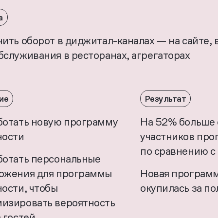
а
ить оборот в диджитал-каналах — на сайте, 
бслуживания в ресторанах, агрегаторах
ие
Результат
ботать новую программу
На 52% больше 
ности
участников про
по сравнению с
ботать персональные
ожения для программы
Новая программ
ности, чтобы
окупилась за по
изировать вероятность
 гостей