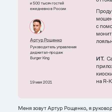
и 500 тысяч гостей
ежедневно в России
Проду
мошен
с пом
монит
Артур Рощенко
лояль
Руководитель управления
диджитал-продаж
Burger King
ИТ.
С
прилож
киоск
на R-K
19 мая 2021
Меня зовут Артур Рощенко, я руковод