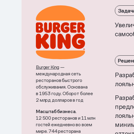
Задач
Увелич
самоо
Решен
Burger King
—
международная сеть
Разра
ресторанов быстрого
лояль
обслуживания. Основана
в 1953 году. Оборот более
Разра
2 млрд долларов в год
предл
Масштаб бизнеса.
лояль
12 500 ресторанов и 11 млн
миним
гостей ежедневно во всем
мире. 744 ресторана
оттока