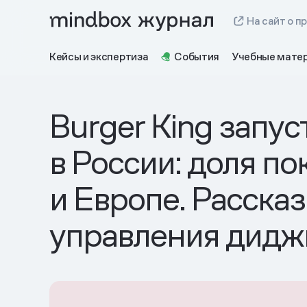
На сайт о п
Кейсы и экспертиза
События
Учебные мате
Burger King запу
в России: доля п
и Европе. Расска
управления дидж