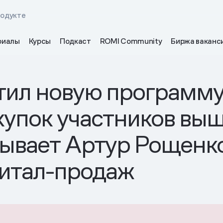
родукте
риалы
Курсы
Подкаст
ROMI Community
Биржа ваканс
стил новую программ
окупок участников вы
зывает Артур Рощенк
итал-продаж