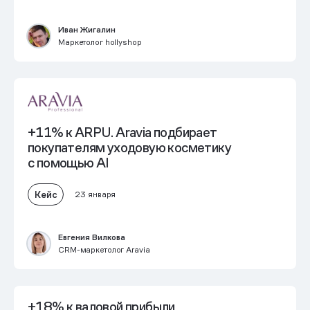
Иван Жигалин
Маркетолог hollyshop
+11% к ARPU.
Aravia подбирает
покупателям уходовую косметику
с помощью AI
Кейс
23 января
Евгения Вилкова
CRM-маркетолог Aravia
+18% к валовой прибыли