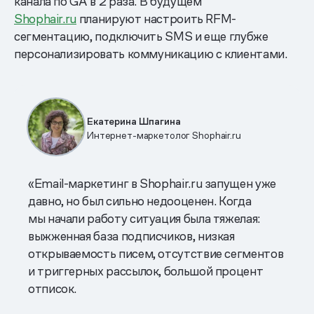
канала по GA в 2 раза. В будущем
Shophair.ru
планируют настроить RFM-
сегментацию, подключить SMS и еще глубже
персонализировать коммуникацию с клиентами.
Екатерина Шпагина
Интернет-маркетолог Shophair.ru
«Email-маркетинг в Shophair.ru запущен уже
давно, но был сильно недооценен. Когда
мы начали работу ситуация была тяжелая:
выжженная база подписчиков, низкая
открываемость писем, отсутствие сегментов
и триггерных рассылок, большой процент
отписок.