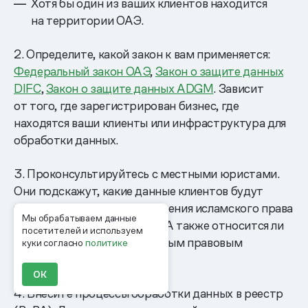
Хотя бы один из ваших клиентов находится
на территории ОАЭ.
2. Определите, какой закон к вам применяется:
Федеральный закон ОАЭ
,
Закон о защите данных
DIFC
,
Закон о защите данных ADGM
. Зависит
от того, где зарегистрирован бизнес, где
находятся ваши клиенты или инфраструктура для
обработки данных.
3. Проконсультируйтесь с местными юристами.
Они подскажут, какие данные клиентов будут
чувствительными с точки зрения исламского права
Мы обрабатываем данные
и какие риски несет утечка. А также относится ли
посетителей и используем
ваш бизнес к отрасли с особым правовым
куки согласно
политике
регулированием.
ОК
4. Внесите процессы обработки данных в реестр