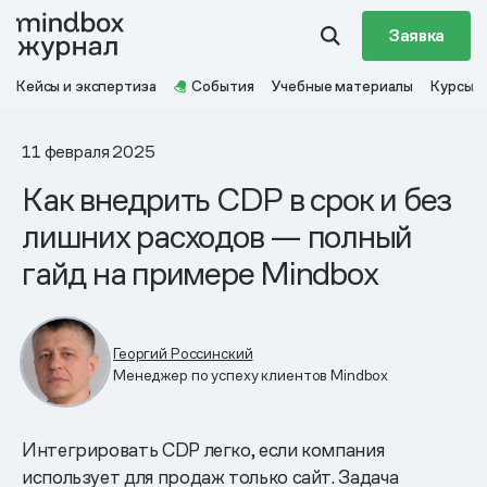
Заявка
Кейсы и экспертиза
События
Учебные материалы
Курсы
11 февраля 2025
Как внедрить CDP в срок и без
лишних расходов — полный
гайд на примере Mindbox
Георгий Россинский
Менеджер по успеху клиентов Mindbox
Интегрировать CDP легко, если компания
использует для продаж только сайт. Задача