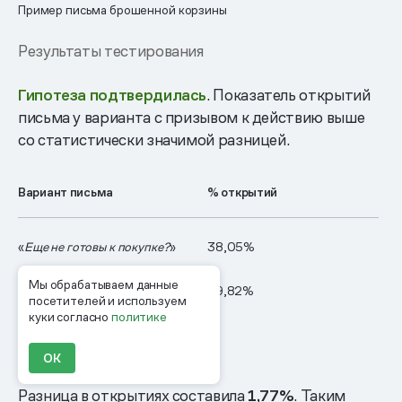
Пример письма брошенной корзины
Результаты тестирования
Гипотеза подтвердилась
. Показатель открытий
письма у варианта с призывом к действию выше
со статистически значимой разницей.
Вариант письма
% открытий
«
Еще не готовы к покупке?
»
38,05%
Мы обрабатываем данные
«
Еще не готовы к покупке?
39,82%
посетителей и используем
Поторопитесь!
»
куки согласно
политике
ОК
Разница в открытиях составила
1,77%
. Таким