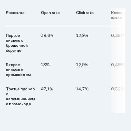
Рассылка
Open rate
Click rate
Конверсия
заказ
Первое
39,6%
12,9%
0,357%
письмо о
брошенной
корзине
Второе
13%
12,9%
0,499%
письмо с
промокодом
Третье письмо
47,1%
14,7%
0,528%
с
напоминанием
о промокоде