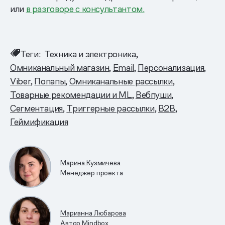
или
в разговоре с консультантом.
Теги:
Техника и электроника
Омниканальный магазин
Email
Персонализация
Viber
Попапы
Омниканальные рассылки
Товарные рекомендации и ML
Вебпуши
Сегментация
Триггерные рассылки
B2B
Геймификация
Марина Кузмичева
Менеджер проекта
Марианна Любарова
Автор Mindbox