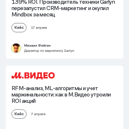
139% ROI.
Производитель техники Garlyn
перезапустил CRM-маркетинг и окупил
Mindbox за месяц
Кейс
17 апреля
Михаил Фейгин
Директор по маркетингу Garlyn
RFM-анализ, ML-алгоритмы и учет
маржинальности: как в М.Видео
утроили
ROI акций
Кейс
7 апреля