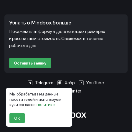
Узнать о Mindbox больше
Покажем платформу в деле на ваших примерах
и рассчитаем стоимость. Свяжемся в течение
рабочего дня
Оставить заявку
Telegram
Хабр
YouTube
HeadHunter
Мы обрабатываем данные
посетителей и используем
куки согласно
политике
ОК