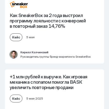
Как SneakerBox за 2 года выстроил
программу лояльности
с конверсией
в повторный заказ 14,76%
Кейс
5 мая
Кирилл Колчинский
Руководитель группы бренд-маркетинга SneakerBox
+1 млн рублей к выручке
. Как игровая
механика с попапом помогла BASK
увеличить повторные продажи
Кейс
5 мая 2025