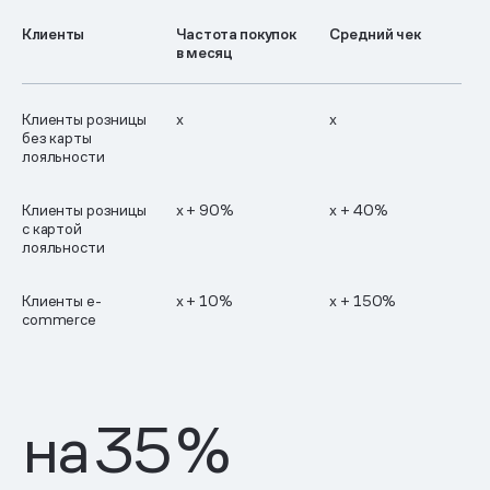
Клиенты
Частота покупок
Средний чек
в месяц
Клиенты розницы
х
х
без карты
лояльности
Клиенты розницы
х + 90%
х + 40%
с картой
лояльности
Клиенты e-
х + 10%
х + 150%
commerce
на
35
%