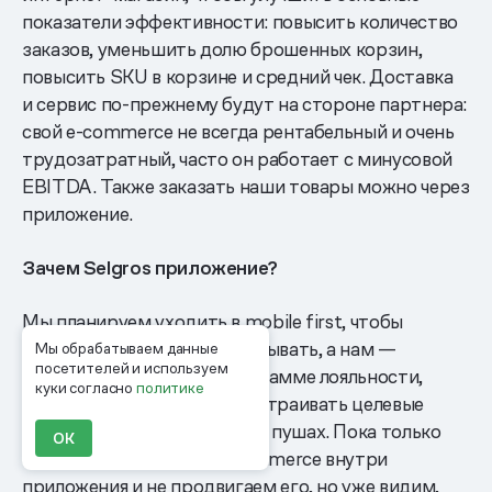
показатели эффективности: повысить количество
заказов, уменьшить долю брошенных корзин,
повысить SKU в корзине и средний чек. Доставка
и сервис по-прежнему будут на стороне партнера:
свой e-commerce не всегда рентабельный и очень
трудозатратный, часто он работает с минусовой
EBITDA. Также заказать наши товары можно через
приложение.
Зачем Selgros приложение?
Мы планируем уходить в mobile first, чтобы
клиенту было удобнее заказывать, а нам —
Мы обрабатываем данные
посетителей и используем
регистрировать его в программе лояльности,
куки согласно
политике
обогащать его данные и настраивать целевые
коммуникации в мобильных пушах. Пока только
ОК
строим полноценный e-commerce внутри
приложения и не продвигаем его, но уже видим,