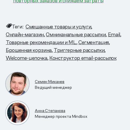
повторных заказов и снижаем затраты
Теги:
Смешанные товары и услуги
Онлайн-магазин
Омниканальные рассылки
Email
Товарные рекомендации и ML
Сегментация
Брошенная корзина
Триггерные рассылки
Welcome-цепочка
Конструктор email-рассылок
Семен Миканев
Ведущий менеджер
Анна Степанова
Менеджер проекта Mindbox