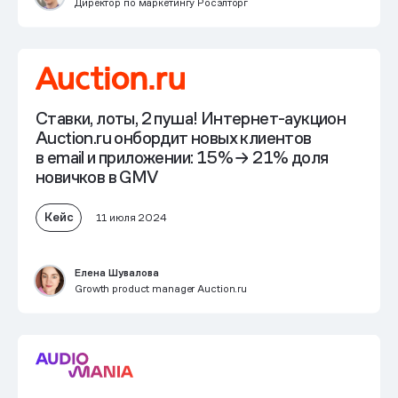
Директор по маркетингу Росэлторг
Ставки, лоты, 2 пуша! Интернет-аукцион
Auction.ru онбордит новых клиентов
в email и приложении:
15% → 21% доля
новичков в GMV
Кейс
11 июля 2024
Елена Шувалова
Growth product manager Auction.ru