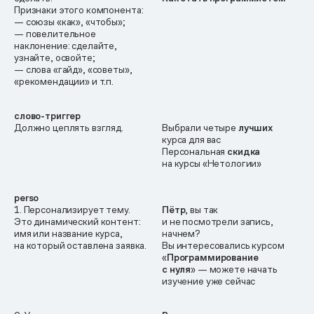
Признаки этого компонента:
— союзы «как», «чтобы»;
— повелительное
наклонение: сделайте,
узнайте, освойте;
— слова «гайд», «советы»,
«рекомендации» и т.п.
слово-триггер
Должно цеплять взгляд.
Выбрали четыре
лучших
курса для вас
Персональная
скидка
на курсы «Нетологии»
perso
1. Персонализирует тему.
Пётр
, вы так
Это динамический контент:
и не посмотрели запись,
имя или название курса,
начнем?
на который оставлена заявка.
Вы интересовались курсом
«
Программирование
с нуля
» — можете начать
изучение уже сейчас