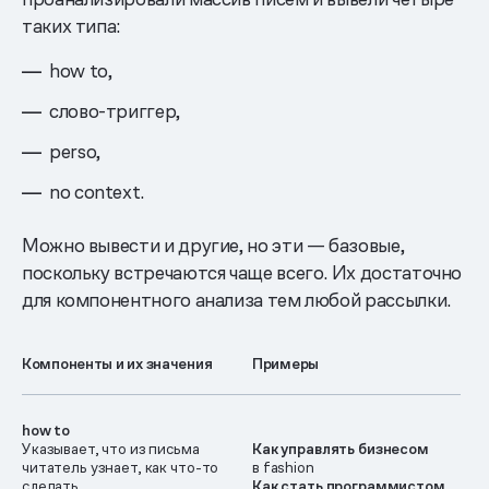
таких типа:
how to,
слово-триггер,
perso,
no context.
Можно вывести и другие, но эти — базовые,
поскольку встречаются чаще всего. Их достаточно
для компонентного анализа тем любой рассылки.
Компоненты и их значения
Примеры
how to
Указывает, что из письма
Как управлять бизнесом
читатель узнает, как что-то
в fashion
сделать.
Как стать программистом