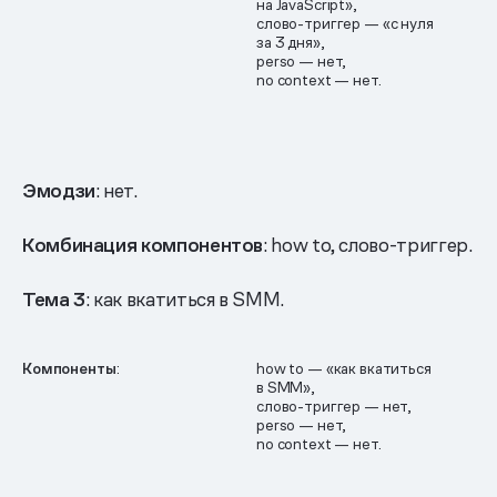
на JavaScript»,
слово-триггер — «с нуля
за 3 дня»,
perso — нет,
no context — нет.
Эмодзи
: нет.
Комбинация компонентов
: how to, слово-триггер.
Тема 3
: как вкатиться в SMM.
Компоненты
:
how to — «как вкатиться
в SMM»,
слово-триггер — нет,
perso — нет,
no context — нет.