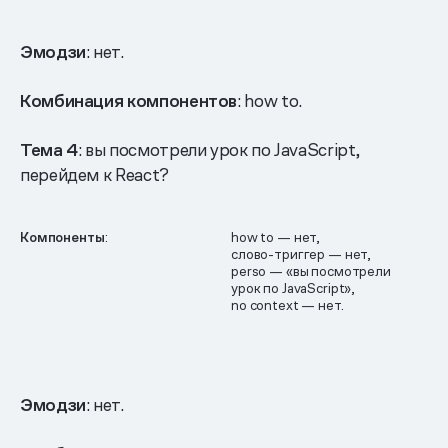
Эмодзи
: нет.
Комбинация компонентов
: how to.
Тема 4
: вы посмотрели урок по JavaScript,
перейдем к React?
Компоненты
:
how to — нет,
слово-триггер — нет,
perso — «вы посмотрели
урок по JavaScript»,
no context — нет.
Эмодзи
: нет.