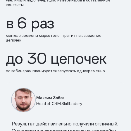
увеличили лидогенерацию из вебинаров в оставленные
контакты
в
6
раз
меньше времени маркетолог тратит на заведение
цепочек
до
30
цепочек
по вебинарам планируется запускать одновременно
Максим Зобов
Head of CRM Skillfactory
Результат действительно получили отличный.
Существенно сократили время на настройку