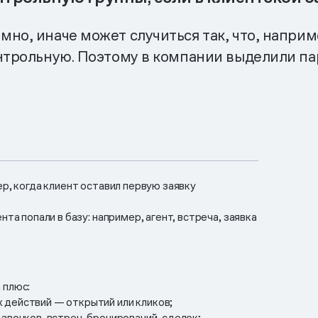
но, иначе может случиться так, что, наприм
онтрольную. Поэтому в компании выделили п
ер, когда клиент оставил первую заявку
нта попали в базу: например, агент, встреча, заявка
 плюс:
действий — открытий или кликов;
звонков, встреч, бронирований, сделок;