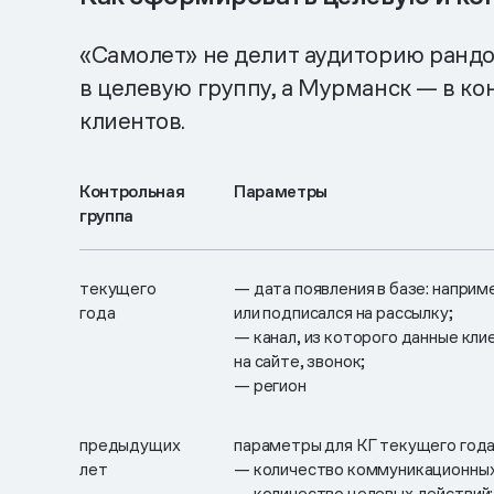
«Самолет» не делит аудиторию рандом
в целевую группу, а Мурманск — в к
клиентов.
Контрольная
Параметры
группа
текущего
— дата появления в базе: наприм
года
или подписался на рассылку;
— канал, из которого данные клие
на сайте, звонок;
— регион
предыдущих
параметры для КГ текущего года
лет
— количество коммуникационных 
— количество целевых действий: 