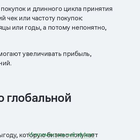
покупок и длинного цикла принятия
й чек или частоту покупок:
цы или годы, а потому непонятно,
могают увеличивать прибыль,
ний.
ю глобальной
году, которую бизнес получает
Инкрементальный эффект