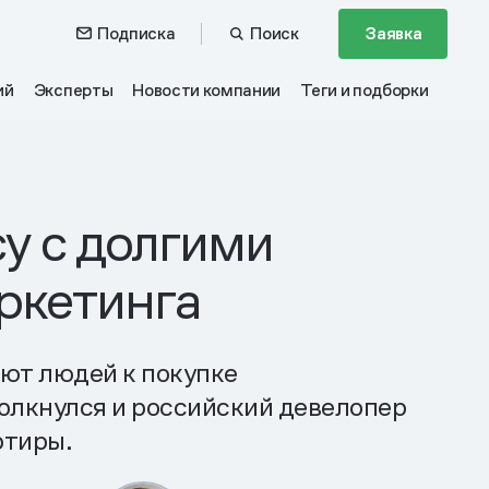
Подписка
Поиск
Заявка
ий
Эксперты
Новости компании
Теги и подборки
у с долгими
ркетинга
яют людей к покупке
толкнулся и российский девелопер
ртиры.