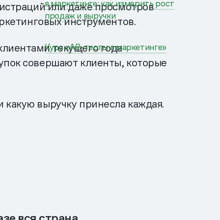
в маркетинге: как измерить рост
егистраций или даже просмотров
продаж и выручки
маркетинговых инструментов.
клиентами текущего года
Курс «АВ-тесты в маркетинге»
купок совершают клиенты, которые
 какую выручку принесла каждая.
зе вся страна