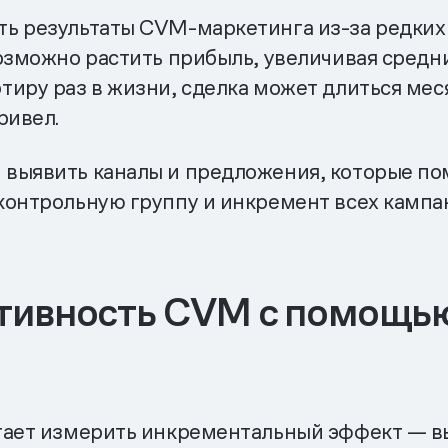
ь результаты CVM-маркетинга из-за редких 
озможно растить прибыль, увеличивая средни
иру раз в жизни, сделка может длиться меся
ривел.
выявить каналы и предложения, которые по
контрольную группу и инкремент всех кампа
тивность CVM с помощь
гает измерить инкрементальный эффект — вы