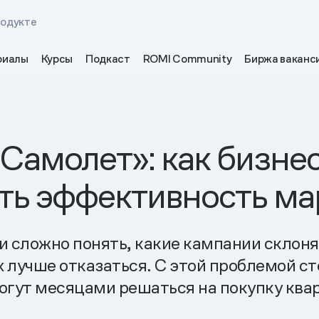
родукте
риалы
Курсы
Подкаст
ROMI Community
Биржа ваканс
амолет»: как бизнес
ть эффективность ма
и сложно понять, какие кампании склон
х лучше отказаться. С этой проблемой с
огут месяцами решаться на покупку ква