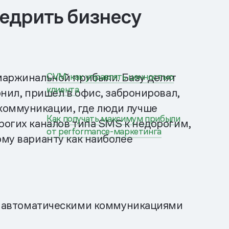
недрить бизнесу
 маржинальной прибыли. Базу делят
CVM: как управлять ценностью
клиента
онил, пришел в офис, забронировал,
 коммуникации, где люди лучше
Как получать максимум прибыли
рогих каналов типа SMS к недорогим,
от performance-маркетинга
ому варианту как наиболее
и автоматическими коммуникациями