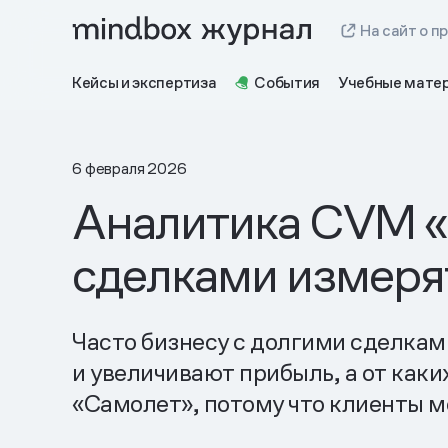
На сайт о п
Кейсы и экспертиза
События
Учебные мате
6 февраля 2026
Аналитика CVM «С
сделками измеря
Часто бизнесу с долгими сделкам
и увеличивают прибыль, а от каки
«Самолет», потому что клиенты м