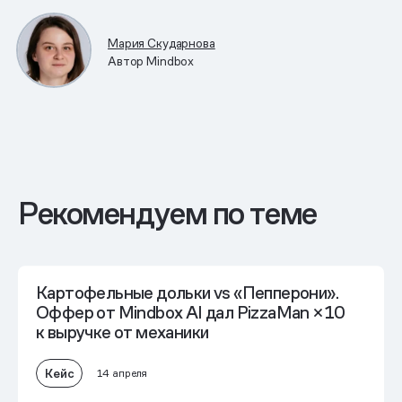
Мария Скударнова
Автор Mindbox
Рекомендуем по теме
Картофельные дольки vs «Пепперони».
Оффер от Mindbox AI дал PizzaMan
×10
к выручке от механики
Кейс
14 апреля