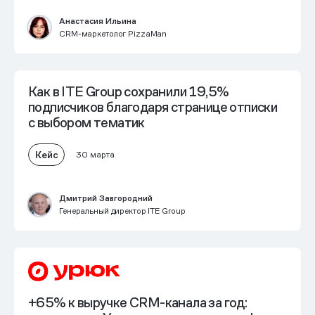
Анастасия Ильина
CRM-маркетолог PizzaMan
Как в ITE Group
сохранили 19,5%
подписчиков
благодаря странице отписки
с выбором тематик
Кейс
30 марта
Дмитрий Завгородний
Генеральный директор ITE Group
+65% к выручке CRM-канала за год: