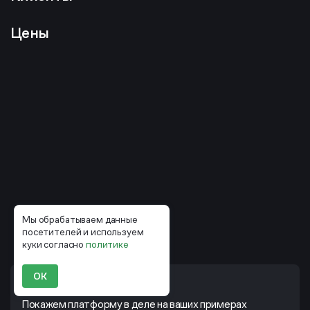
Цены
Мы обрабатываем данные
посетителей и используем
куки согласно
политике
ОК
Узнать о Mindbox больше
Покажем платформу в деле на ваших примерах