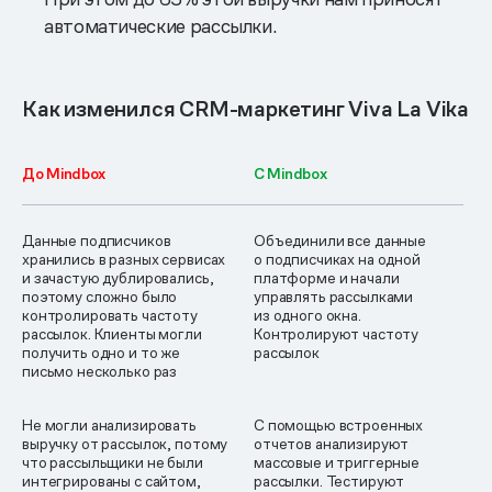
автоматические рассылки.
Как изменился CRM-маркетинг Viva La Vika
До Mindbox
C Mindbox
Данные подписчиков
Объединили все данные
хранились в разных сервисах
о подписчиках на одной
и зачастую дублировались,
платформе и начали
поэтому сложно было
управлять рассылками
контролировать частоту
из одного окна.
рассылок. Клиенты могли
Контролируют частоту
получить одно и то же
рассылок
письмо несколько раз
Не могли анализировать
С помощью встроенных
выручку от рассылок, потому
отчетов анализируют
что рассыльщики не были
массовые и триггерные
интегрированы с сайтом,
рассылки. Тестируют