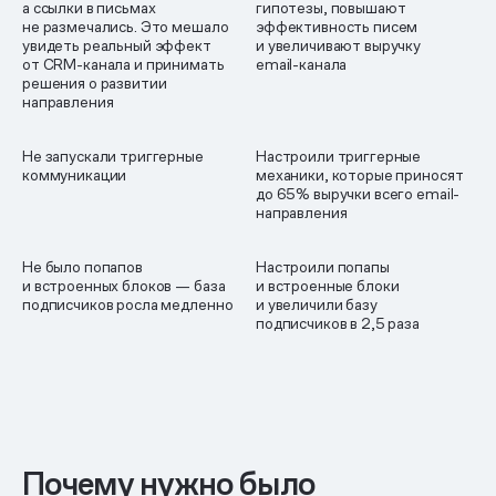
а ссылки в письмах
гипотезы, повышают
не размечались. Это мешало
эффективность писем
увидеть реальный эффект
и увеличивают выручку
от CRM-канала и принимать
email-канала
решения о развитии
направления
Не запускали триггерные
Настроили триггерные
коммуникации
механики, которые приносят
до 65% выручки всего email-
направления
Не было попапов
Настроили попапы
и встроенных блоков — база
и встроенные блоки
подписчиков росла медленно
и увеличили базу
подписчиков в 2,5 раза
Почему нужно было