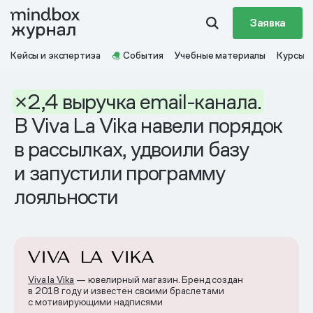
Заявка
Кейсы и экспертиза
События
Учебные материалы
Курсы
×2,4
выручка
email
-
канала.
В Viva La Vika навели порядок
в рассылках, удвоили базу
и запустили программу
лояльности
Viva la Vika
— ювелирный магазин. Бренд создан
в 2018 году и известен своими браслетами
с мотивирующими надписями