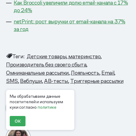
Как Broccoli увеличили долю email-канала с 17%
до 24%
netPrint: рост выручки от email-канала на 37%
за год
Теги:
Детские товары, материнство
Производитель без своего сбыта
Омниканальные рассылки
Лояльность
Email
SMS
Вебпуши
AB-тесты
Триггерные рассылки
Мы обрабатываем данные
посетителей и используем
куки согласно
политике
Ирина Дерман
ОК