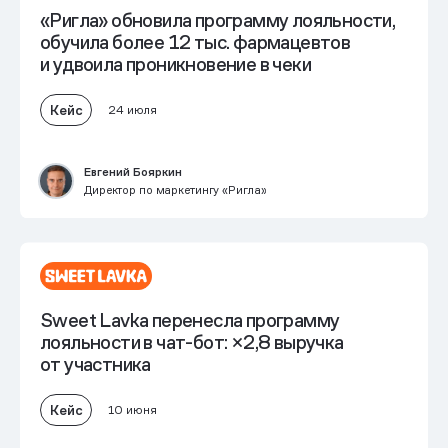
«Ригла» обновила программу лояльности,
обучила более 12 тыс. фармацевтов
и
удвоила проникновение в чеки
Кейс
24 июля
Евгений Бояркин
Директор по маркетингу «Ригла»
Sweet Lavka перенесла программу
лояльности в чат-бот: ×2,8 выручка
от участника
Кейс
10 июня