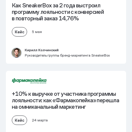
Как SneakerBox за 2 года выстроил
программу лояльности
с конверсией
в повторный заказ 14,76%
Кейс
5 мая
Кирилл Колчинский
Руководитель группы бренд-маркетинга SneakerBox
+10% к выручке от участника программы
лояльности: как «Фармакопейка» перешла
на омниканальный маркетинг
Кейс
24 марта