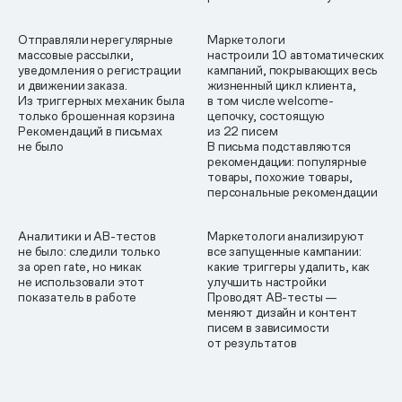
Отправляли нерегулярные
Маркетологи
массовые рассылки,
настроили 10 автоматических
уведомления о регистрации
кампаний, покрывающих весь
и движении заказа.
жизненный цикл клиента,
Из триггерных механик была
в том числе welcome-
только брошенная корзина
цепочку, состоящую
Рекомендаций в письмах
из 22 писем
не было
В письма подставляются
рекомендации: популярные
товары, похожие товары,
персональные рекомендации
Аналитики и AB-тестов
Маркетологи анализируют
не было: следили только
все запущенные кампании:
за open rate, но никак
какие триггеры удалить, как
не использовали этот
улучшить настройки
показатель в работе
Проводят AB-тесты —
меняют дизайн и контент
писем в зависимости
от результатов