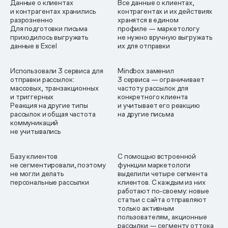
Данные о клиентах
Все данные о клиентах,
и контрагентах хранились
контрагентах и их действиях
разрозненно
хранятся в едином
Для подготовки письма
профиле — маркетологу
приходилось выгружать
не нужно вручную выгружать
данные в Excel
их для отправки
Использовали 3 сервиса для
Mindbox заменил
отправки рассылок:
3 сервиса — ограничивает
массовых, транзакционных
частоту рассылок для
и триггерных
конкретного клиента
Реакция на другие типы
и учитывает его реакцию
рассылок и общая частота
на другие письма
коммуникаций
не учитывались
Базу клиентов
С помощью встроенной
не сегментировали, поэтому
функции маркетологи
не могли делать
выделили четыре сегмента
персональные рассылки
клиентов. С каждым из них
работают по-своему: новые
статьи с сайта отправляют
только активным
пользователям, акционные
рассылки — сегменту оттока