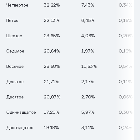
Четвертое
32,22%
7,43%
0,34%
Пятое
22,13%
6,45%
0,15%
Шестое
23,65%
4,06%
0,20%
Седьмое
20,64%
1,97%
0,16%
Восьмое
28,58%
11,53%
0,54%
Девятое
21,71%
2,17%
0,11%
Десятое
20,07%
2,70%
0,06%
Одиннадцатое
17,20%
5,97%
0,30%
Двенадцатое
19.18%
3,11%
0,24%