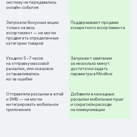
систему не передавались
онлайн-события
Запускали бонусные акции
Поддерживают продажи
только на весь
конкретного ассортимента
ассортимент — не могли
продвигать определенные
категории товаров
Уходило 5–7 часов
Запускают кампании
на отправку массовой
за несколько минут:
рассылки, или она вовсе
достаточно задать
останавливалась
параметры в Mindbox
из-за ошибки
Отправляли рассылки в email
Добавили в каскадные
и SMS — не могли
рассылки мобильные пуши
интегрировать мобильное
и сократили расходы
приложение
на коммуникации