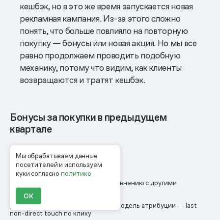
кешбэк, но в это же время запускается новая
рекламная кампания. Из-за этого сложно
понять, что больше повлияло на повторную
покупку — бонусы или новая акция. Но мы все
равно продолжаем проводить подобную
механику, потому что видим, как клиенты
возвращаются и тратят кешбэк.
Бонусы за покупки в предыдущем
квартале
+2,8 п. п.
Мы обрабатываем данные
посетителей и используем
куки согласно
политике
к средней конверсии в заказ по сравнению с другими
сценариями
ОК
Данные из Mindbox за 2025 год. Модель атрибуции — last
non-direct touch по клику